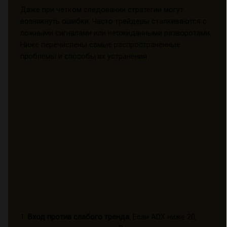
Даже при чётком следовании стратегии могут
возникнуть ошибки. Часто трейдеры сталкиваются с
ложными сигналами или неожиданными разворотами.
Ниже перечислены самые распространённые
проблемы и способы их устранения:
1.
Вход против слабого тренда.
Если ADX ниже 20,