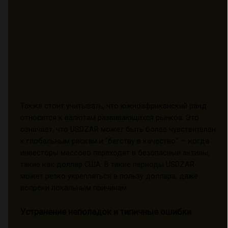
Также стоит учитывать, что южноафриканский ранд
относится к валютам развивающихся рынков. Это
означает, что USDZAR может быть более чувствителен
к глобальным рискам и "бегству в качество" — когда
инвесторы массово переходят в безопасные активы,
такие как доллар США. В такие периоды USDZAR
может резко укрепляться в пользу доллара, даже
вопреки локальным причинам.
Устранение неполадок и типичные ошибки