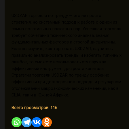
USDZAR торговля по тренду — это не просто
стратегия, но системный подход к работе с одной из
самых волатильных валютных пар. Успешная торговля
требует сочетания технического анализа, знания
фундаментальных факторов и строгой дисциплины.
Если вы изучите, как торговать USDZAR, научитесь
правильно анализировать тренды и избегать типичных
ошибок, то сможете использовать эту пару как
эффективный инструмент для роста капитала.
Стратегии торговли USDZAR по тренду особенно
эффективны при долгосрочном подходе и регулярном
отслеживании макроэкономических изменений, как в
США, так и в Южной Африке.
Всего просмотров:
116