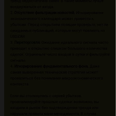
тренд недостаточно силён. В такие моменты лучше
воздержаться от входа.
2.
Отсутствие фильтрации новостей.
Игнорирование
экономического календаря может привести к
убыткам. Перед открытием позиции проверьте, нет ли
ожидаемых публикаций, которые могут повлиять на
USDZAR.
3.
Переторговля.
Ожидание идеального сигнала часто
приводит к открытию слишком большого количества
сделок. Ограничьте число входов в сутки и фильтруйте
сигналы.
4.
Игнорирование фундаментального фона.
Даже
самая выверенная техническая стратегия может
провалиться без понимания макроэкономического
контекста.
Если вы столкнулись с серией убытков,
проанализируйте прошлые сделки: возможно, вы
входили в рынок без подтверждения тренда или
нарушали правила мани-менеджмента. В случае