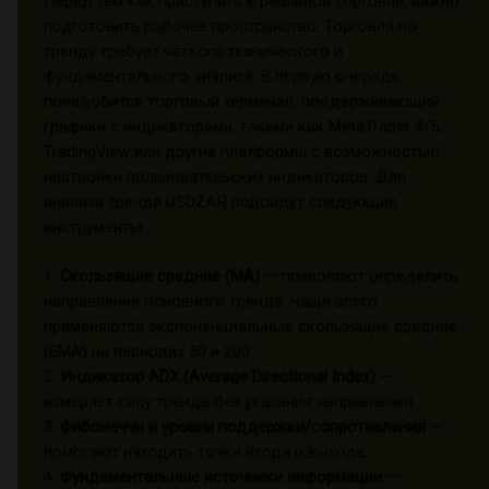
Перед тем как приступить к реальной торговле, важно
подготовить рабочее пространство. Торговля по
тренду требует чёткого технического и
фундаментального анализа. В первую очередь
понадобится торговый терминал, поддерживающий
графики с индикаторами, такими как MetaTrader 4/5,
TradingView или другие платформы с возможностью
настройки пользовательских индикаторов. Для
анализа тренда USDZAR подойдут следующие
инструменты:
1.
Скользящие средние (MA)
— позволяют определить
направление основного тренда. Чаще всего
применяются экспоненциальные скользящие средние
(EMA) на периодах 50 и 200.
2.
Индикатор ADX (Average Directional Index)
—
измеряет силу тренда без указания направления.
3.
Фибоначчи и уровни поддержки/сопротивления
—
помогают находить точки входа и выхода.
4.
Фундаментальные источники информации
—