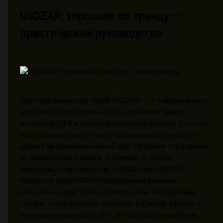
USDZAR: торговля по тренду —
практическое руководство
Торговля валютной парой USDZAR — это возможность
для трейдеров использовать колебания между
долларом США и южноафриканским рандом. Эта пара
часто демонстрирует ярко выраженные тренды, что
делает её привлекательной для стратегии следования
за направлением рынка. В отличие от более
популярных пар, таких как EURUSD или GBPUSD,
валютная пара USDZAR подвержена влиянию
уникальных факторов, включая цены на сырьевые
товары, политическую ситуацию в Южной Африке и
монетарную политику ФРС. В этой статье разберём,