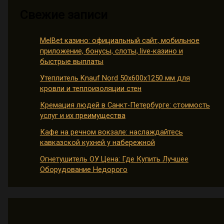
Свежие записи
MelBet казино: официальный сайт, мобильное
приложение, бонусы, слоты, live-казино и
быстрые выплаты
Утеплитель Knauf Nord 50х600х1250 мм для
кровли и теплоизоляции стен
Кремация людей в Санкт-Петербурге: стоимость
услуг и их преимущества
Кафе на речном вокзале: наслаждайтесь
кавказской кухней у набережной
Огнетушитель ОУ Цена: Где Купить Лучшее
Оборудование Недорого