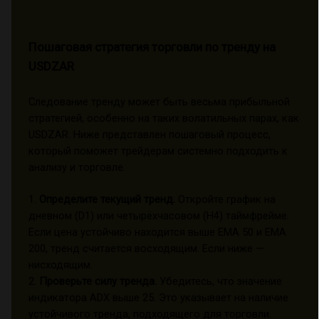
Пошаговая стратегия торговли по тренду на
USDZAR
Следование тренду может быть весьма прибыльной
стратегией, особенно на таких волатильных парах, как
USDZAR. Ниже представлен пошаговый процесс,
который поможет трейдерам системно подходить к
анализу и торговле.
1.
Определите текущий тренд.
Откройте график на
дневном (D1) или четырёхчасовом (H4) таймфрейме.
Если цена устойчиво находится выше EMA 50 и EMA
200, тренд считается восходящим. Если ниже —
нисходящим.
2.
Проверьте силу тренда.
Убедитесь, что значение
индикатора ADX выше 25. Это указывает на наличие
устойчивого тренда, подходящего для торговли.