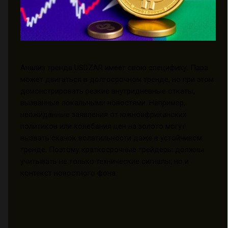
Анализ тренда USDZAR имеет свою специфику. Пара
может двигаться в долгосрочном тренде, но при этом
демонстрировать резкие внутридневные откаты,
вызванные локальными новостями. Например,
неожиданные заявления от южноафриканских
политиков или колебания цен на золото могут
вызвать скачок волатильности даже в устойчивом
тренде. Поэтому краткосрочные трейдеры должны
учитывать не только технические сигналы, но и
контекст новостного фона.