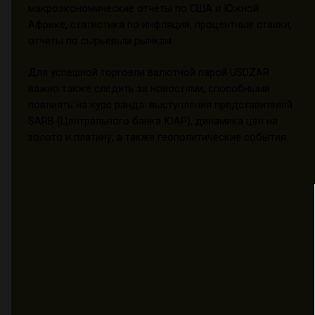
макроэкономические отчёты по США и Южной
Африке, статистика по инфляции, процентные ставки,
отчёты по сырьевым рынкам.
Для успешной торговли валютной парой USDZAR
важно также следить за новостями, способными
повлиять на курс ранда: выступления представителей
SARB (Центрального банка ЮАР), динамика цен на
золото и платину, а также геополитические события.