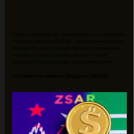
Следуя этим шагам, вы сможете выстроить надёжную
стратегию торговли USDZAR. При этом важно помнить:
торговля по тренду требует терпения и дисциплины.
Не стоит пытаться угадать разворот — лучше
дождаться подтверждения смены направления.
Особенности анализа тренда на USDZAR