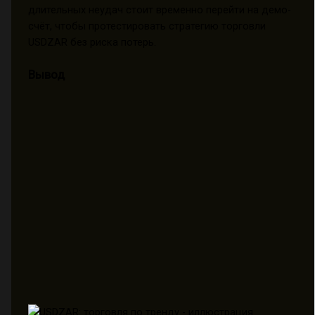
длительных неудач стоит временно перейти на демо-
счёт, чтобы протестировать стратегию торговли
USDZAR без риска потерь.
Вывод