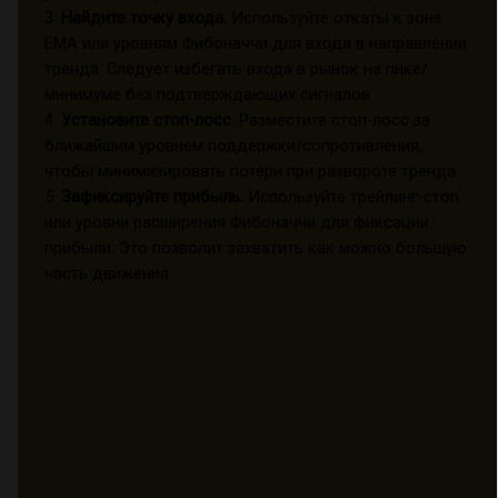
3.
Найдите точку входа.
Используйте откаты к зоне
EMA или уровням Фибоначчи для входа в направлении
тренда. Следует избегать входа в рынок на пике/
минимуме без подтверждающих сигналов.
4.
Установите стоп-лосс.
Разместите стоп-лосс за
ближайшим уровнем поддержки/сопротивления,
чтобы минимизировать потери при развороте тренда.
5.
Зафиксируйте прибыль.
Используйте трейлинг-стоп
или уровни расширения Фибоначчи для фиксации
прибыли. Это позволит захватить как можно большую
часть движения.