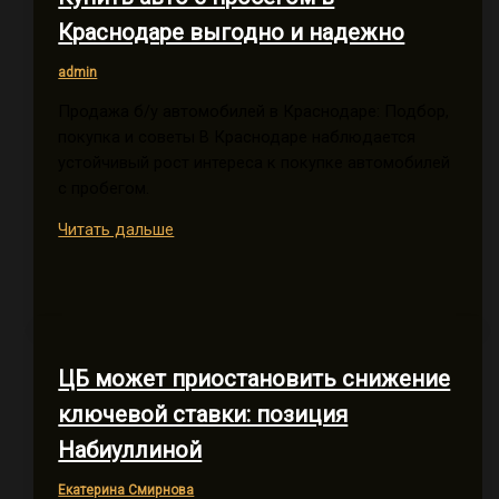
Краснодаре выгодно и надежно
admin
Продажа б/у автомобилей в Краснодаре: Подбор,
покупка и советы В Краснодаре наблюдается
устойчивый рост интереса к покупке автомобилей
с пробегом.
Купить
Читать дальше
авто
с
пробегом
в
Краснодаре
ЦБ может приостановить снижение
выгодно
и
ключевой ставки: позиция
надежно
Набиуллиной
Екатерина Смирнова