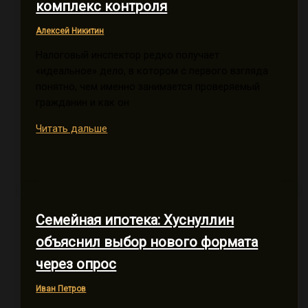
комплекс контроля
Алексей Никитин
Налоговый инспектор редко получает
«идеальное» дело, в котором с первого взгляда
понятно, чем именно занимается проверяемый
гражданин и как он
Налоговая
Читать дальше
проверка
Рубашкина
Д.С.:
как
инспектор
Семейная ипотека: Хуснуллин
выстраивает
комплекс
объяснил выбор нового формата
контроля
через опрос
Иван Петров