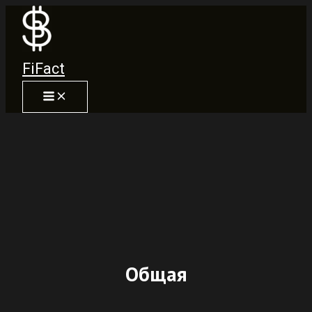
Перейти
к
содержимому
FiFact
Общая