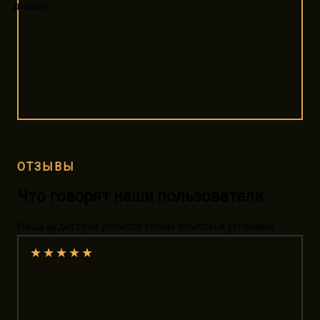
ОТЗЫВЫ
Что говорят наши пользователи
Наша аудитория делится своим опытом и успехами
★
★
★
★
★