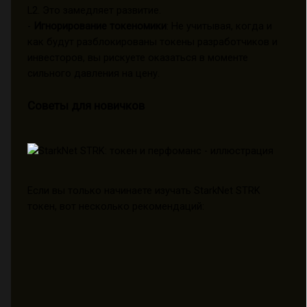
L2. Это замедляет развитие.
-
Игнорирование токеномики
: Не учитывая, когда и
как будут разблокированы токены разработчиков и
инвесторов, вы рискуете оказаться в моменте
сильного давления на цену.
Советы для новичков
Если вы только начинаете изучать StarkNet STRK
токен, вот несколько рекомендаций: