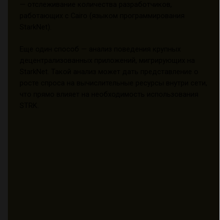
— отслеживание количества разработчиков,
работающих с Cairo (языком программирования
StarkNet).
Еще один способ — анализ поведения крупных
децентрализованных приложений, мигрирующих на
StarkNet. Такой анализ может дать представление о
росте спроса на вычислительные ресурсы внутри сети,
что прямо влияет на необходимость использования
STRK.