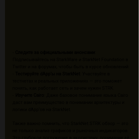
-
Следите за официальными анонсами
:
Подписывайтесь на StarkWare и StarkNet Foundation в
Twitter и на форумах, чтобы быть в курсе обновлений.
-
Тестируйте dApp'ы на StarkNet
: Участвуйте в
тестнетах и реальных приложениях — это поможет
понять, как работает сеть и зачем нужен STRK.
-
Изучите Cairo
: Даже базовое понимание языка Cairo
даст вам преимущество в понимании архитектуры и
логики dApp'ов на StarkNet.
Также важно помнить, что StarkNet STRK обзор — это
не только анализ графиков и рыночных индикаторов.
Это глубокое погружение в экосистему, понимание её