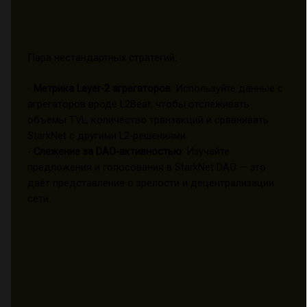
Пара нестандартных стратегий:
-
Метрика Layer-2 агрегаторов
: Используйте данные с
агрегаторов вроде L2Beat, чтобы отслеживать
объемы TVL, количество транзакций и сравнивать
StarkNet с другими L2-решениями.
-
Слежение за DAO-активностью
: Изучайте
предложения и голосования в StarkNet DAO — это
даёт представление о зрелости и децентрализации
сети.