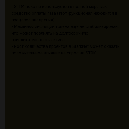
- STRK пока не используется в полной мере как
средство оплаты газа (этот функционал находится в
процессе внедрения).
- Механизм инфляции токена еще не стабилизирован,
что может повлиять на долгосрочную
привлекательность актива.
- Рост количества проектов в StarkNet может оказать
положительное влияние на спрос на STRK.