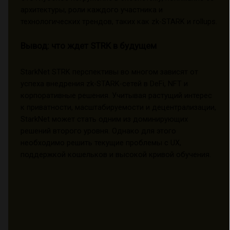
архитектуры, роли каждого участника и
технологических трендов, таких как zk-STARK и rollups.
Вывод: что ждет STRK в будущем
StarkNet STRK перспективы во многом зависят от
успеха внедрения zk-STARK-сетей в DeFi, NFT и
корпоративные решения. Учитывая растущий интерес
к приватности, масштабируемости и децентрализации,
StarkNet может стать одним из доминирующих
решений второго уровня. Однако для этого
необходимо решить текущие проблемы с UX,
поддержкой кошельков и высокой кривой обучения.