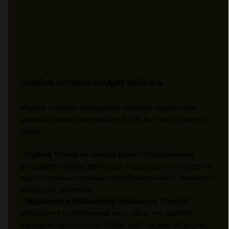
Ошибки, которых следует избегать
Многие новички совершают типовые ошибки при
анализе и инвестировании в STRK. Вот три основных
риска:
-
Оценка только на основе цены
: Игнорирование
фундаментальных факторов и сосредоточенность на
краткосрочных ценовых колебаниях может привести к
неверным решениям.
-
Недооценка технической сложности
: StarkNet
использует собственный язык Cairo, что делает
миграцию проектов не столь простой, как на других