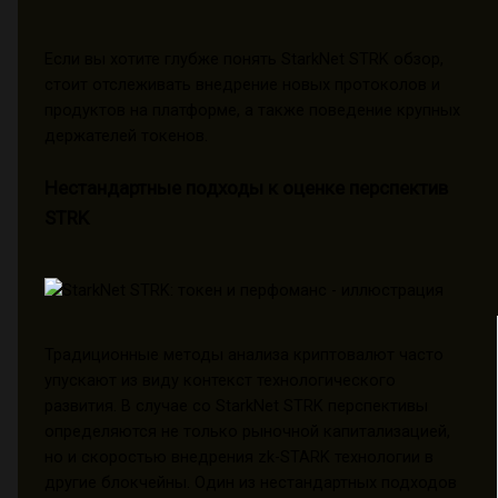
Если вы хотите глубже понять StarkNet STRK обзор,
стоит отслеживать внедрение новых протоколов и
продуктов на платформе, а также поведение крупных
держателей токенов.
Нестандартные подходы к оценке перспектив
STRK
Традиционные методы анализа криптовалют часто
упускают из виду контекст технологического
развития. В случае со StarkNet STRK перспективы
определяются не только рыночной капитализацией,
но и скоростью внедрения zk-STARK технологии в
другие блокчейны. Один из нестандартных подходов