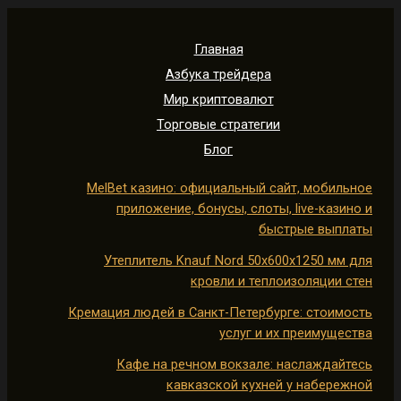
Главная
Азбука трейдера
Мир криптовалют
Торговые стратегии
Блог
MelBet казино: официальный сайт, мобильное
приложение, бонусы, слоты, live-казино и
быстрые выплаты
Утеплитель Knauf Nord 50х600х1250 мм для
кровли и теплоизоляции стен
Кремация людей в Санкт-Петербурге: стоимость
услуг и их преимущества
Кафе на речном вокзале: наслаждайтесь
кавказской кухней у набережной