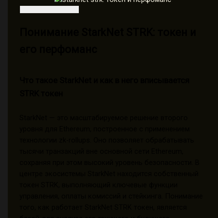
Понимание StarkNet STRK: токен и
его перфоманс
Что такое StarkNet и как в него вписывается
STRK токен
StarkNet — это масштабируемое решение второго
уровня для Ethereum, построенное с применением
технологии zk-rollups. Оно позволяет обрабатывать
тысячи транзакций вне основной сети Ethereum,
сохраняя при этом высокий уровень безопасности. В
центре экосистемы StarkNet находится собственный
токен STRK, выполняющий ключевые функции
управления, оплаты комиссий и стейкинга. Понимание
того, как работает StarkNet STRK токен, является