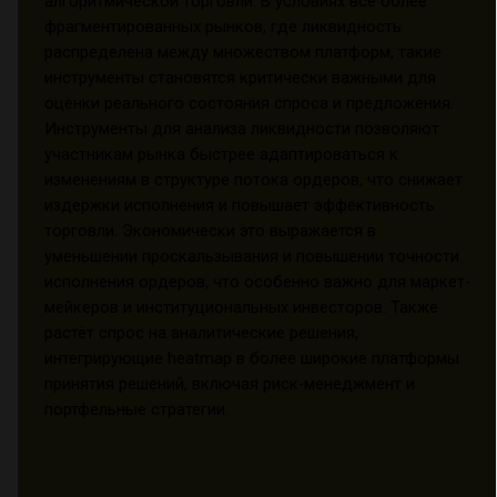
алгоритмической торговли. В условиях всё более
фрагментированных рынков, где ликвидность
распределена между множеством платформ, такие
инструменты становятся критически важными для
оценки реального состояния спроса и предложения.
Инструменты для анализа ликвидности позволяют
участникам рынка быстрее адаптироваться к
изменениям в структуре потока ордеров, что снижает
издержки исполнения и повышает эффективность
торговли. Экономически это выражается в
уменьшении проскальзывания и повышении точности
исполнения ордеров, что особенно важно для маркет-
мейкеров и институциональных инвесторов. Также
растёт спрос на аналитические решения,
интегрирующие heatmap в более широкие платформы
принятия решений, включая риск-менеджмент и
портфельные стратегии.