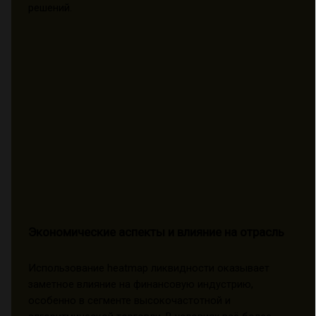
решений.
Экономические аспекты и влияние на отрасль
Использование heatmap ликвидности оказывает
заметное влияние на финансовую индустрию,
особенно в сегменте высокочастотной и