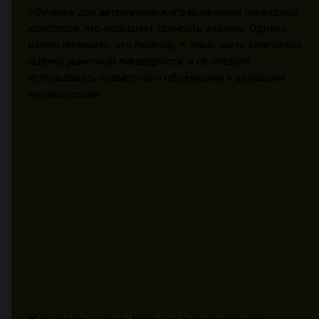
обучения для автоматического выявления ликвидных
кластеров, что повышает точность анализа. Однако
важно понимать, что heatmap — лишь часть комплекса
оценки рыночной ликвидности, и её следует
использовать совместно с объемными и ценовыми
индикаторами.