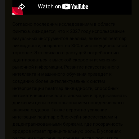
Согласно последним исследованиям в области
финтеха, ожидается, что к 2027 году использование
визуальных инструментов анализа, включая heatmap
ликвидности, возрастёт на 35% в институциональной
торговле. Это связано с растущей потребностью
адаптироваться к высокой скорости изменения
рыночной информации. Развитие искусственного
интеллекта и машинного обучения приведёт к
созданию более интеллектуальных систем
интерпретации heatmap ликвидности, способных
автоматически выявлять аномалии и предсказывать
движения цены с использованием поведенческого
анализа ордеров. Также вероятно усиление
интеграции heatmap с блокчейн-экосистемами и
децентрализованными биржами, где прозрачность
ордеров играет принципиальную роль. В условиях
растущей конкуренции преимущество получат те