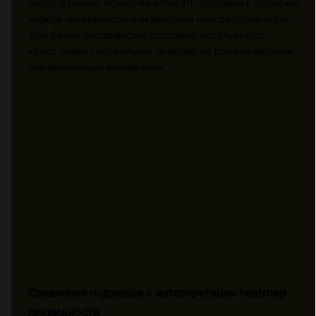
входа в рынок, позволяя избегать торговли в условиях
низкой ликвидности или высокой неопределенности.
Для более продвинутых стратегий используется
кросс-анализ нескольких heatmap по разным активам
или временным интервалам.
Сравнение подходов к интерпретации heatmap
ликвидности