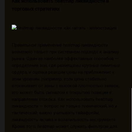
Как использовать heatmap ликвидности в
торговых стратегиях
Правильное применение heatmap ликвидности
возможно только при системном подходе к анализу
рынка. Один из наиболее эффективных способов —
определение зон, где размещены крупные лимитные
ордера, и оценка реакции цены на приближение к
этим уровням. Например, если цена стабильно
отскакивает от зоны с высокой плотностью заявок,
это может быть сигналом к открытию позиции в
направлении отскока. Как использовать heatmap
ликвидности — вопрос не только технический, но и
тактический: важно учитывать таймфрейм,
ликвидность актива и волатильность инструмента.
Кроме того, heatmap может служить фильтром для