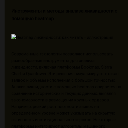
Инструменты и методы анализа ликвидности с
помощью heatmap
Современные технологии позволяют использовать
разнообразные инструменты для анализа
ликвидности, включая платформы Bookmap, Sierra
Chart и Quantower. Эти решения визуализируют стакан
заявок и объемы исполнения с большой точностью.
Анализ ликвидности с помощью heatmap опирается на
сравнение исторических и текущих данных, выявляя
закономерности в размещении крупных ордеров.
Например, резкий рост плотности заявок на
определённом уровне может указывать на скрытую
активность институциональных игроков. Некоторые
платформы интегрируют алгоритмы машинного