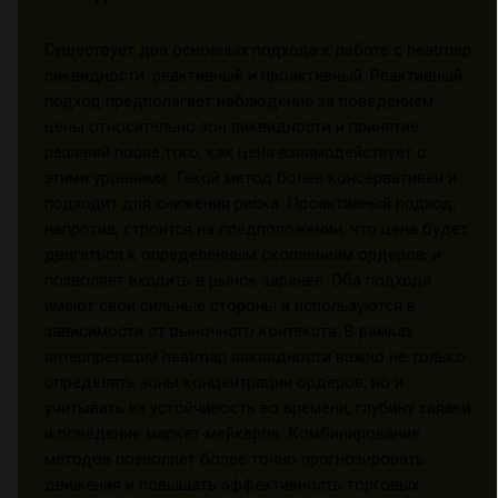
Существует два основных подхода к работе с heatmap
ликвидности: реактивный и проактивный. Реактивный
подход предполагает наблюдение за поведением
цены относительно зон ликвидности и принятие
решений после того, как цена взаимодействует с
этими уровнями. Такой метод более консервативен и
подходит для снижения риска. Проактивный подход,
напротив, строится на предположении, что цена будет
двигаться к определённым скоплениям ордеров, и
позволяет входить в рынок заранее. Оба подхода
имеют свои сильные стороны и используются в
зависимости от рыночного контекста. В рамках
интерпретации heatmap ликвидности важно не только
определять зоны концентрации ордеров, но и
учитывать их устойчивость во времени, глубину заявки
и поведение маркет-мейкеров. Комбинирование
методов позволяет более точно прогнозировать
движения и повышать эффективность торговых