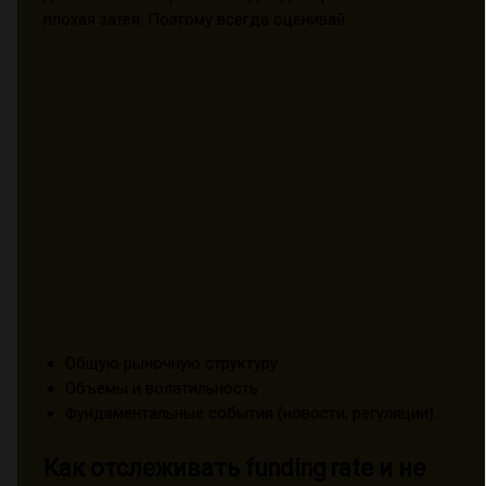
плохая затея. Поэтому всегда оценивай:
Общую рыночную структуру
Объёмы и волатильность
Фундаментальные события (новости, регуляции)
Как отслеживать funding rate и не