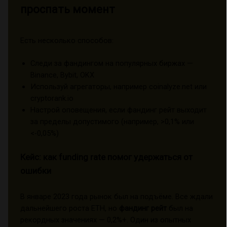
проспать момент
Есть несколько способов:
Следи за фандингом на популярных биржах —
Binance, Bybit, OKX
Используй агрегаторы, например coinalyze.net или
cryptorank.io
Настрой оповещения, если фандинг рейт выходит
за пределы допустимого (например, >0,1% или
<-0,05%)
Кейс: как funding rate помог удержаться от
ошибки
В январе 2023 года рынок был на подъёме. Все ждали
дальнейшего роста ETH, но
фандинг рейт
был на
рекордных значениях — 0,2%+. Один из опытных