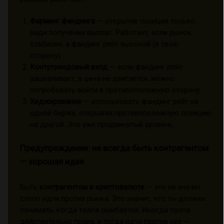
Фарминг фандинга
— открытие позиции только
ради получения выплат. Работает, если рынок
стабилен, а фандинг рейт высокий (в твою
сторону).
Контртрендовый вход
— если фандинг рейт
зашкаливает, а цена не двигается, можно
попробовать войти в противоположную сторону.
Хеджирование
— использовать фандинг рейт на
одной бирже, открывая противоположную позицию
на другой. Это уже продвинутый уровень.
Предупреждение: не всегда быть контрагентом
— хорошая идея
Быть
контрагентом в криптовалюте
— это не значит
слепо идти против рынка. Это значит, что ты должен
понимать, когда толпа ошибается. Иногда толпа
действительно права, и тогда идти против неё —