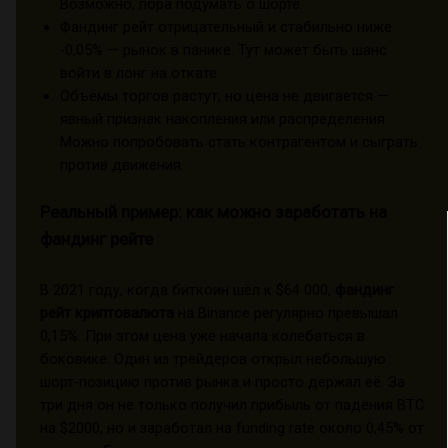
Возможно, пора подумать о шорте.
Фандинг рейт отрицательный и стабильно ниже
-0,05% — рынок в панике. Тут может быть шанс
войти в лонг на откате.
Объёмы торгов растут, но цена не двигается —
явный признак накопления или распределения.
Можно попробовать стать контрагентом и сыграть
против движения.
Реальный пример: как можно заработать на
фандинг рейте
В 2021 году, когда биткоин шёл к $64 000,
фандинг
рейт криптовалюта
на Binance регулярно превышал
0,15%. При этом цена уже начала колебаться в
боковике. Один из трейдеров открыл небольшую
шорт-позицию против рынка и просто держал её. За
три дня он не только получил прибыль от падения BTC
на $2000, но и заработал на funding rate около 0,45% от