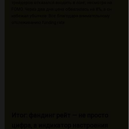
трейдеров отказался входить в лонг, несмотря на
FOMO. Через два дня цена обвалилась на 8%, а он
избежал убытков. Все благодаря внимательному
отслеживанию funding rate.
Итог: фандинг рейт — не просто
цифра, а индикатор настроения