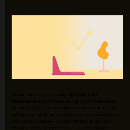
Теперь ты не просто знаешь
фандинг рейт
объяснение
, но и понимаешь, как его использовать.
Если подходить к этому грамотно, можно не только
избежать ошибок, но и заработать на эмоциях других
трейдеров. Главное — не действовать вслепую и
помнить: стать контрагентом — это осознанное