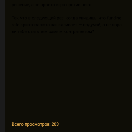
решение, а не просто игра против всех.
Так что в следующий раз, когда увидишь, что funding
rate криптовалюта зашкаливает — подумай, а не пора
ли тебе стать тем самым контрагентом?
Всего просмотров:
203