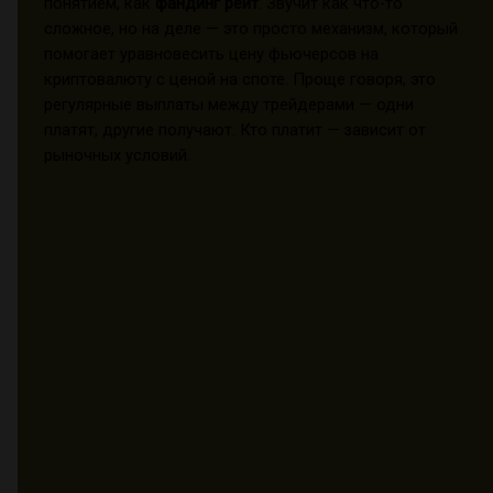
понятием, как
фандинг рейт
. Звучит как что-то
сложное, но на деле — это просто механизм, который
помогает уравновесить цену фьючерсов на
криптовалюту с ценой на споте. Проще говоря, это
регулярные выплаты между трейдерами — одни
платят, другие получают. Кто платит — зависит от
рыночных условий.