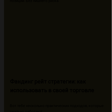
позиции. Без лишнего риска.
Фандинг рейт стратегии: как
использовать в своей торговле
Вот тебе несколько практических подходов, которые
реально работают: