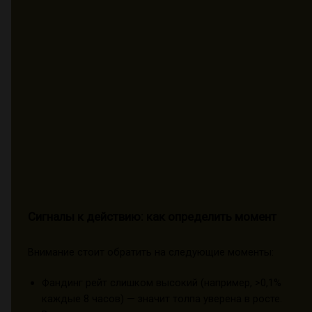
Сигналы к действию: как определить момент
Внимание стоит обратить на следующие моменты:
Фандинг рейт слишком высокий (например, >0,1%
каждые 8 часов) — значит толпа уверена в росте.