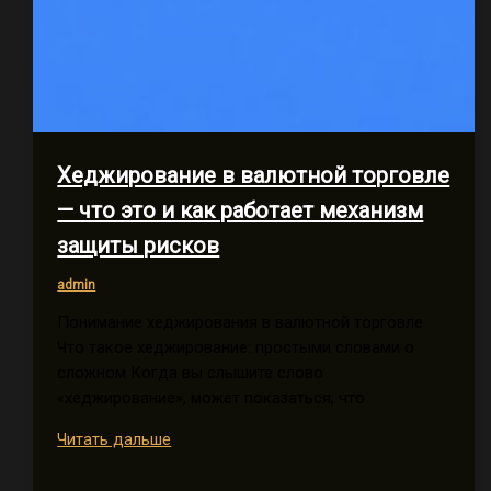
Хеджирование в валютной торговле
— что это и как работает механизм
защиты рисков
admin
Понимание хеджирования в валютной торговле
Что такое хеджирование: простыми словами о
сложном Когда вы слышите слово
«хеджирование», может показаться, что
Хеджирование
Читать дальше
в
валютной