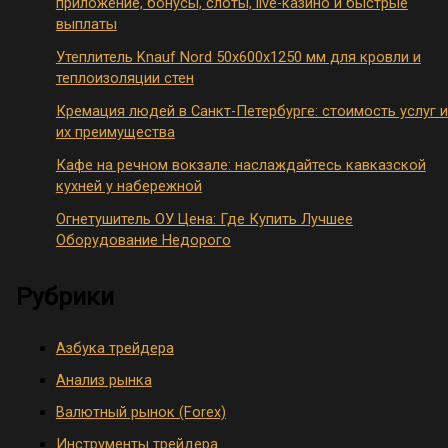
приложение, бонусы, слоты, live-казино и быстрые
выплаты
Утеплитель Knauf Nord 50х600х1250 мм для кровли и
теплоизоляции стен
Кремация людей в Санкт-Петербурге: стоимость услуг и
их преимущества
Кафе на речном вокзале: наслаждайтесь кавказской
кухней у набережной
Огнетушитель ОУ Цена: Где Купить Лучшее
Оборудование Недорого
Рубрики
Азбука трейдера
Анализ рынка
Валютный рынок (Forex)
Инструменты трейдера