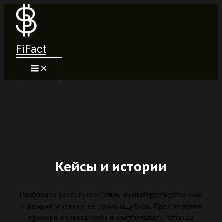
Перейти
к
содержимому
FiFact
Кейсы и истории
Разбираем реальные сделки, анализируем успешные
стратегии и учимся на чужих ошибках. Практические
примеры из мира Forex и криптовалют, которые