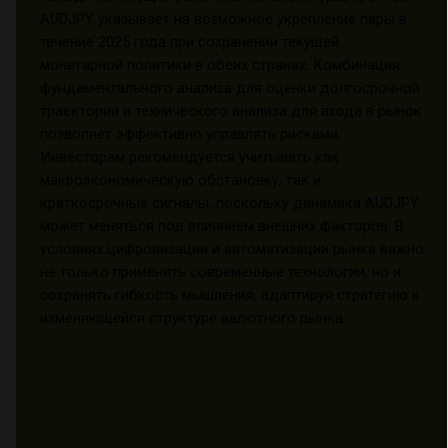
AUDJPY указывает на возможное укрепление пары в
течение 2025 года при сохранении текущей
монетарной политики в обеих странах. Комбинация
фундаментального анализа для оценки долгосрочной
траектории и технического анализа для входа в рынок
позволяет эффективно управлять рисками.
Инвесторам рекомендуется учитывать как
макроэкономическую обстановку, так и
краткосрочные сигналы, поскольку динамика AUDJPY
может меняться под влиянием внешних факторов. В
условиях цифровизации и автоматизации рынка важно
не только применять современные технологии, но и
сохранять гибкость мышления, адаптируя стратегию к
изменяющейся структуре валютного рынка.