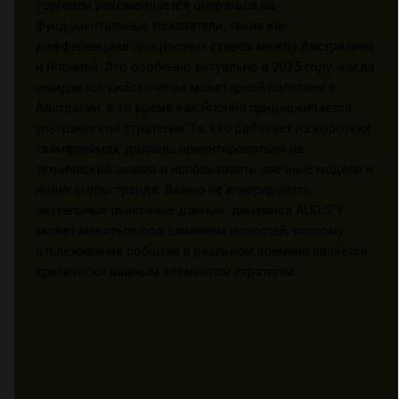
торговли рекомендуется опираться на
фундаментальные показатели, такие как
дифференциал процентных ставок между Австралией
и Японией. Это особенно актуально в 2025 году, когда
ожидается ужесточение монетарной политики в
Австралии, в то время как Япония придерживается
ультрамягкой стратегии. Те, кто работает на коротких
таймфреймах, должны ориентироваться на
технический анализ и использовать свечные модели и
индикаторы тренда. Важно не игнорировать
актуальные рыночные данные: динамика AUDJPY
может меняться под влиянием новостей, поэтому
отслеживание событий в реальном времени является
критически важным элементом стратегии.