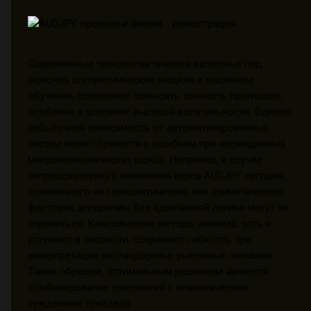
Современные технологии анализа валютных пар,
включая алгоритмические модели и машинное
обучение, позволяют повысить точность прогнозов,
особенно в условиях высокой волатильности. Однако
избыточная зависимость от автоматизированных
систем может привести к ошибкам при неожиданных
макроэкономических шоках. Например, в случае
непредсказуемого изменения курса AUDJPY сегодня,
основанного на геополитических или климатических
факторах, алгоритмы без адаптивной логики могут не
справиться. Классические методы анализа, хоть и
уступают в скорости, сохраняют гибкость при
интерпретации нестандартных рыночных сигналов.
Таким образом, оптимальным решением является
комбинирование технологий с аналитическим
суждением трейдера.