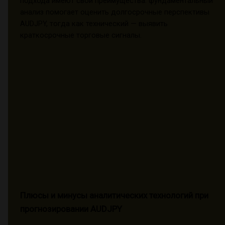
подхода имеют свои преимущества: фундаментальный
анализ помогает оценить долгосрочные перспективы
AUDJPY, тогда как технический — выявить
краткосрочные торговые сигналы.
Плюсы и минусы аналитических технологий при
прогнозировании AUDJPY