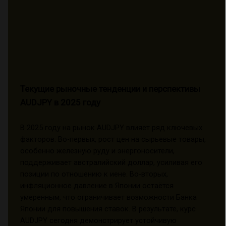
Текущие рыночные тенденции и перспективы
AUDJPY в 2025 году
В 2025 году на рынок AUDJPY влияет ряд ключевых
факторов. Во-первых, рост цен на сырьевые товары,
особенно железную руду и энергоносители,
поддерживает австралийский доллар, усиливая его
позиции по отношению к иене. Во-вторых,
инфляционное давление в Японии остаётся
умеренным, что ограничивает возможности Банка
Японии для повышения ставок. В результате, курс
AUDJPY сегодня демонстрирует устойчивую