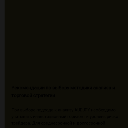
Рекомендации по выбору методики анализа и
торговой стратегии
При выборе подхода к анализу AUDJPY необходимо
учитывать инвестиционный горизонт и уровень риска
трейдера. Для среднесрочной и долгосрочной