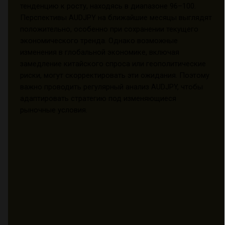
тенденцию к росту, находясь в диапазоне 96–100.
Перспективы AUDJPY на ближайшие месяцы выглядят
положительно, особенно при сохранении текущего
экономического тренда. Однако возможные
изменения в глобальной экономике, включая
замедление китайского спроса или геополитические
риски, могут скорректировать эти ожидания. Поэтому
важно проводить регулярный анализ AUDJPY, чтобы
адаптировать стратегию под изменяющиеся
рыночные условия.