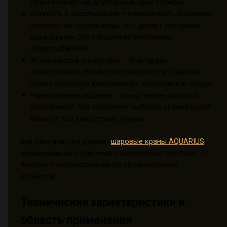
обеспечивает им длительный срок службы.
Легкость в эксплуатации – возможность быстрого
перекрытия потока воды, что делает эти краны
идеальными для управления системами
водоснабжения.
Устойчивость к коррозии – благодаря
качественной обработке поверхности, шаровые
краны способны выдерживать агрессивные среды.
Разнообразие моделей – представлен широкий
ассортимент, что позволяет выбрать оптимальный
вариант под конкретные нужды.
Все эти качества делают
шаровые краны AQUARIUS
незаменимыми в различных инженерных системах: от
бытового использования до промышленных
объектов.
Технические характеристики и
область применения