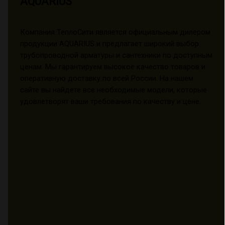
AQUARIUS
Компания ТеплоСити является официальным дилером
продукции AQUARIUS и предлагает широкий выбор
трубопроводной арматуры и сантехники по доступным
ценам. Мы гарантируем высокое качество товаров и
оперативную доставку по всей России. На нашем
сайте вы найдете все необходимые модели, которые
удовлетворят ваши требования по качеству и цене.