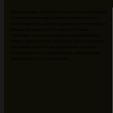
Шаровые краны AQUARIUS отличаются разнообразием
по своим техническим характеристикам, включая
nominal диаметры, рабочие давления и температурные
режимы. Их можно использовать в системах
отопления, горячего и холодного водоснабжения, а
также в промышленных установках. Важно учитывать
при выборе крана его предназначение и условия
эксплуатации, чтобы гарантировать максимальную
эффективность и долговечность.