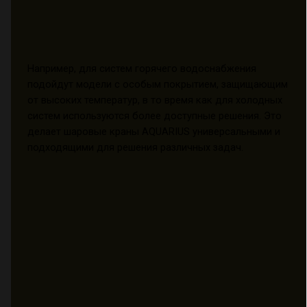
Например, для систем горячего водоснабжения
подойдут модели с особым покрытием, защищающим
от высоких температур, в то время как для холодных
систем используются более доступные решения. Это
делает шаровые краны AQUARIUS универсальными и
подходящими для решения различных задач.