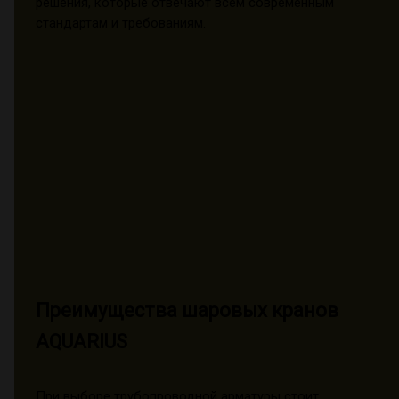
решения, которые отвечают всем современным
стандартам и требованиям.
Преимущества шаровых кранов
AQUARIUS
При выборе трубопроводной арматуры стоит