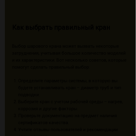
Как выбрать правильный кран
Выбор шарового крана может вызвать некоторые
затруднения, учитывая большое количество моделей
и их характеристики. Вот несколько советов, которые
помогут сделать правильный выбор:
Определите параметры системы, в которую вы
будете устанавливать кран – диаметр труб и тип
подводки.
Выберите кран с учетом рабочей среды – нагрев,
коррозия и другие факторы.
Проверьте документацию на предмет наличия
сертификатов качества.
Учтите отзывы пользователей и рекомендации