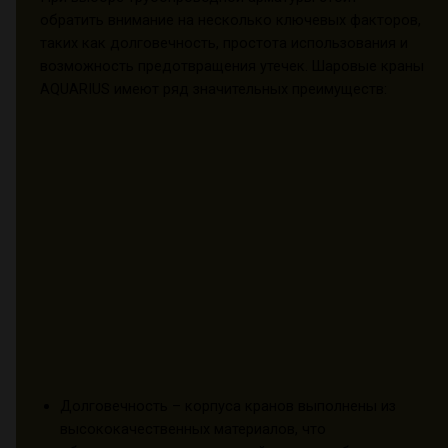
обратить внимание на несколько ключевых факторов,
таких как долговечность, простота использования и
возможность предотвращения утечек. Шаровые краны
AQUARIUS имеют ряд значительных преимуществ:
Долговечность – корпуса кранов выполнены из
высококачественных материалов, что