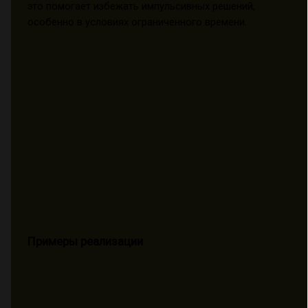
это помогает избежать импульсивных решений,
особенно в условиях ограниченного времени.
Примеры реализации