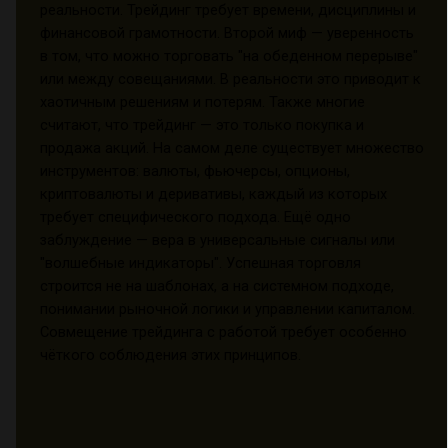
реальности. Трейдинг требует времени, дисциплины и
финансовой грамотности. Второй миф — уверенность
в том, что можно торговать "на обеденном перерыве"
или между совещаниями. В реальности это приводит к
хаотичным решениям и потерям. Также многие
считают, что трейдинг — это только покупка и
продажа акций. На самом деле существует множество
инструментов: валюты, фьючерсы, опционы,
криптовалюты и деривативы, каждый из которых
требует специфического подхода. Ещё одно
заблуждение — вера в универсальные сигналы или
"волшебные индикаторы". Успешная торговля
строится не на шаблонах, а на системном подходе,
понимании рыночной логики и управлении капиталом.
Совмещение трейдинга с работой требует особенно
чёткого соблюдения этих принципов.