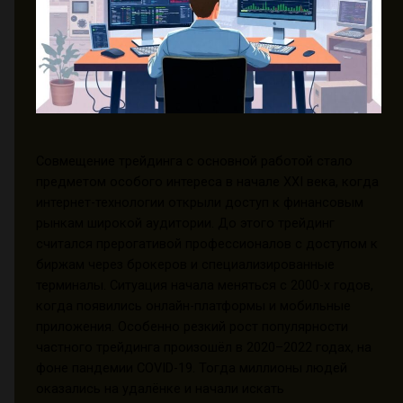
Совмещение трейдинга с основной работой стало
предметом особого интереса в начале XXI века, когда
интернет-технологии открыли доступ к финансовым
рынкам широкой аудитории. До этого трейдинг
считался прерогативой профессионалов с доступом к
биржам через брокеров и специализированные
терминалы. Ситуация начала меняться с 2000-х годов,
когда появились онлайн-платформы и мобильные
приложения. Особенно резкий рост популярности
частного трейдинга произошёл в 2020–2022 годах, на
фоне пандемии COVID-19. Тогда миллионы людей
оказались на удалёнке и начали искать