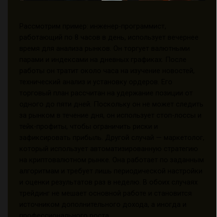
Рассмотрим пример: инженер-программист,
работающий по 8 часов в день, использует вечернее
время для анализа рынков. Он торгует валютными
парами и индексами на дневных графиках. После
работы он тратит около часа на изучение новостей,
технический анализ и установку ордеров. Его
торговый план рассчитан на удержание позиции от
одного до пяти дней. Поскольку он не может следить
за рынком в течение дня, он использует стоп-лоссы и
тейк-профиты, чтобы ограничить риски и
зафиксировать прибыль. Другой случай — маркетолог,
который использует автоматизированную стратегию
на криптовалютном рынке. Она работает по заданным
алгоритмам и требует лишь периодической настройки
и оценки результатов раз в неделю. В обоих случаях
трейдинг не мешает основной работе и становится
источником дополнительного дохода, а иногда и
профессионального роста.