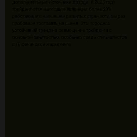
дополнительные источники дохода. К 2025 году
трейдинг стал массовым явлением: более 20%
работающего населения развитых стран хотя бы раз
пробовали торговать на рынке. Это породило
устойчивый тренд на совмещение трейдинга с
основной занятостью, особенно среди специалистов
в IT, финансах и маркетинге.