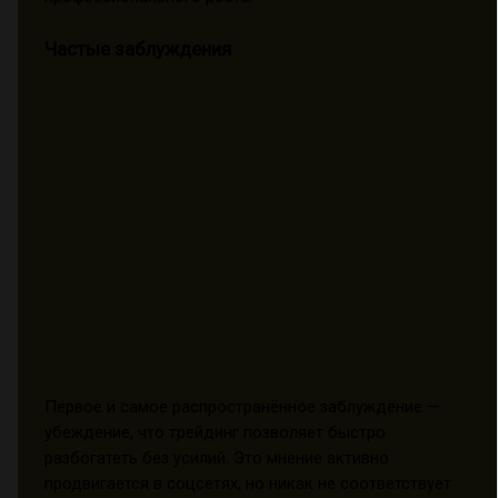
Частые заблуждения
Первое и самое распространённое заблуждение —
убеждение, что трейдинг позволяет быстро
разбогатеть без усилий. Это мнение активно
продвигается в соцсетях, но никак не соответствует