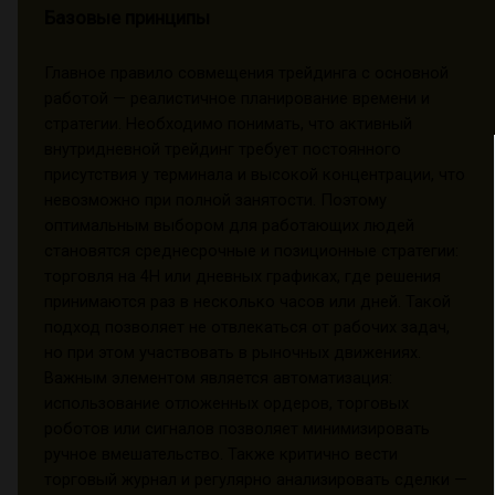
Базовые принципы
Главное правило совмещения трейдинга с основной
работой — реалистичное планирование времени и
стратегии. Необходимо понимать, что активный
внутридневной трейдинг требует постоянного
присутствия у терминала и высокой концентрации, что
невозможно при полной занятости. Поэтому
оптимальным выбором для работающих людей
становятся среднесрочные и позиционные стратегии:
торговля на 4H или дневных графиках, где решения
принимаются раз в несколько часов или дней. Такой
подход позволяет не отвлекаться от рабочих задач,
но при этом участвовать в рыночных движениях.
Важным элементом является автоматизация:
использование отложенных ордеров, торговых
роботов или сигналов позволяет минимизировать
ручное вмешательство. Также критично вести
торговый журнал и регулярно анализировать сделки —