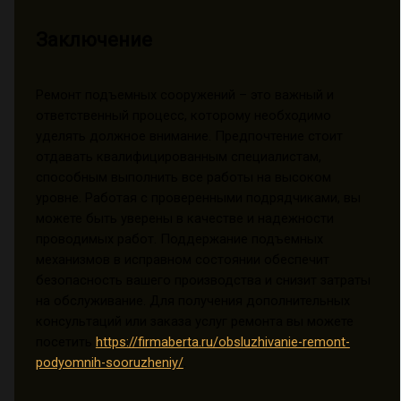
Заключение
Ремонт подъемных сооружений – это важный и
ответственный процесс, которому необходимо
уделять должное внимание. Предпочтение стоит
отдавать квалифицированным специалистам,
способным выполнить все работы на высоком
уровне. Работая с проверенными подрядчиками, вы
можете быть уверены в качестве и надежности
проводимых работ. Поддержание подъемных
механизмов в исправном состоянии обеспечит
безопасность вашего производства и снизит затраты
на обслуживание. Для получения дополнительных
консультаций или заказа услуг ремонта вы можете
посетить
https://firmaberta.ru/obsluzhivanie-remont-
podyomnih-sooruzheniy/
.