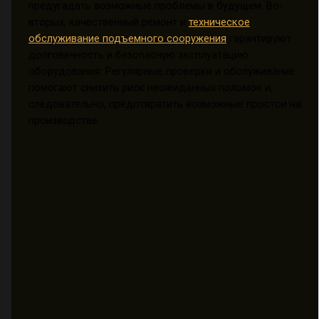
предугадать возможные проблемы в будущем. Во-
вторых, качественный ремонт и
техническое
обслуживание подъемного сооружения
гарантируют
долговечность и безопасную эксплуатацию
оборудования. Регулярные проверки и обслуживание
помогают снизить риск неожиданных поломок и,
следовательно, предотвратить возможные простои на
производстве.