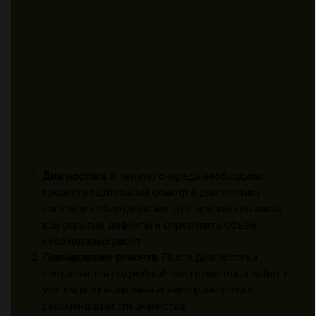
Диагностика.
В первую очередь необходимо
провести тщательный осмотр и диагностику
состояния оборудования. Это поможет выявить
все скрытые дефекты и определить объем
необходимых работ.
Планирование ремонта.
После диагностики
составляется подробный план ремонтных работ с
учетом всех выявленных неисправностей и
рекомендации специалистов.