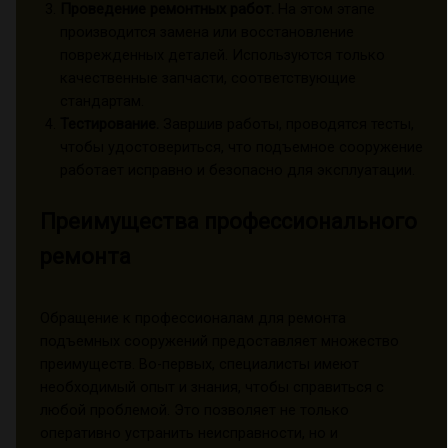
Проведение ремонтных работ.
На этом этапе
производится замена или восстановление
поврежденных деталей. Используются только
качественные запчасти, соответствующие
стандартам.
Тестирование.
Завршив работы, проводятся тесты,
чтобы удостовериться, что подъемное сооружение
работает исправно и безопасно для эксплуатации.
Преимущества профессионального
ремонта
Обращение к профессионалам для ремонта
подъемных сооружений предоставляет множество
преимуществ. Во-первых, специалисты имеют
необходимый опыт и знания, чтобы справиться с
любой проблемой. Это позволяет не только
оперативно устранить неисправности, но и