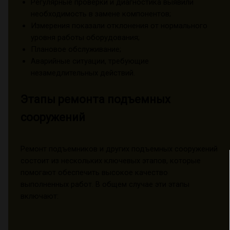
Регулярные проверки и диагностика выявили
необходимость в замене компонентов;
Измерения показали отклонения от нормального
уровня работы оборудования;
Плановое обслуживание;
Аварийные ситуации, требующие
незамедлительных действий.
Этапы ремонта подъемных
сооружений
Ремонт подъемников и других подъемных сооружений
состоит из нескольких ключевых этапов, которые
помогают обеспечить высокое качество
выполненных работ. В общем случае эти этапы
включают: