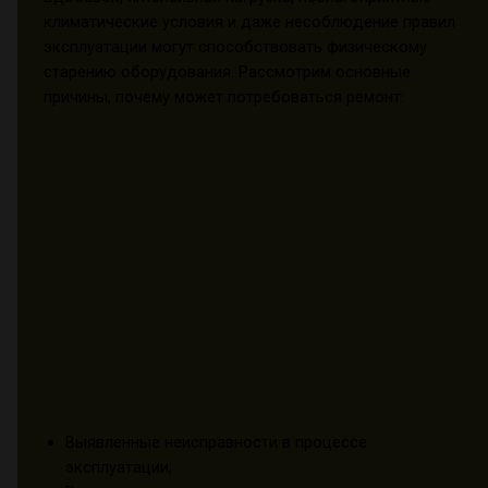
климатические условия и даже несоблюдение правил
эксплуатации могут способствовать физическому
старению оборудования. Рассмотрим основные
причины, почему может потребоваться ремонт:
Выявленные неисправности в процессе
эксплуатации;