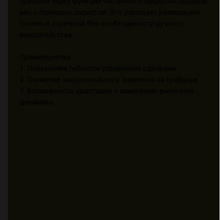
прибыли через функции частичного закрытия ордеров
или с помощью скриптов. Это упрощает реализацию
сложных стратегий без необходимости ручного
вмешательства.
Преимущества:
1. Повышение гибкости управления сделками.
2. Снижение эмоционального давления на трейдера.
3. Возможность адаптации к изменению рыночной
динамики.