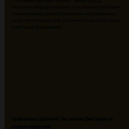
— на разных ценовых уровнях. Такой подход
позволяет гибко реагировать на рыночные колебания,
снижая психологическое давление и одновременно
сохраняя потенциал для получения большей прибыли,
если тренд продолжится.
Сравнение стратегий: частичная фиксация vs.
полное закрытие