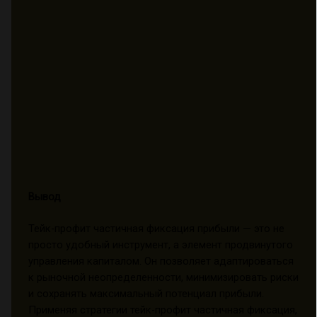
Вывод
Тейк-профит частичная фиксация прибыли — это не
просто удобный инструмент, а элемент продвинутого
управления капиталом. Он позволяет адаптироваться
к рыночной неопределенности, минимизировать риски
и сохранять максимальный потенциал прибыли.
Применяя стратегии тейк-профит частичная фиксация,