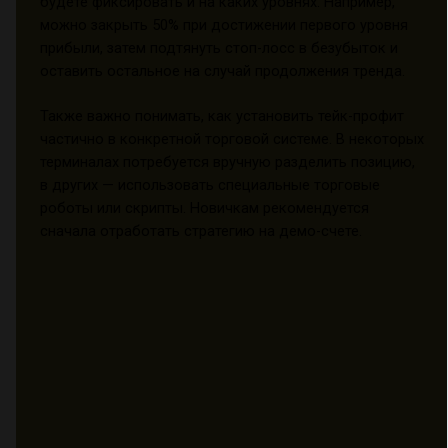
будете фиксировать и на каких уровнях. Например,
можно закрыть 50% при достижении первого уровня
прибыли, затем подтянуть стоп-лосс в безубыток и
оставить остальное на случай продолжения тренда.
Также важно понимать, как установить тейк-профит
частично в конкретной торговой системе. В некоторых
терминалах потребуется вручную разделить позицию,
в других — использовать специальные торговые
роботы или скрипты. Новичкам рекомендуется
сначала отработать стратегию на демо-счете.