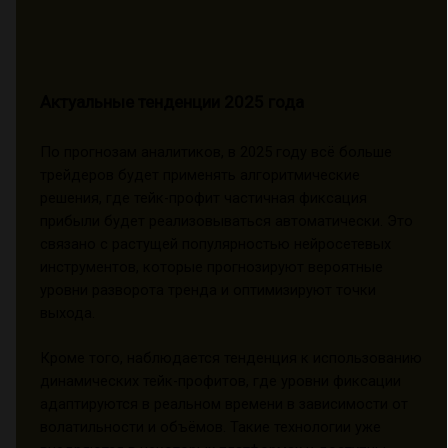
Актуальные тенденции 2025 года
По прогнозам аналитиков, в 2025 году всё больше
трейдеров будет применять алгоритмические
решения, где тейк-профит частичная фиксация
прибыли будет реализовываться автоматически. Это
связано с растущей популярностью нейросетевых
инструментов, которые прогнозируют вероятные
уровни разворота тренда и оптимизируют точки
выхода.
Кроме того, наблюдается тенденция к использованию
динамических тейк-профитов, где уровни фиксации
адаптируются в реальном времени в зависимости от
волатильности и объёмов. Такие технологии уже