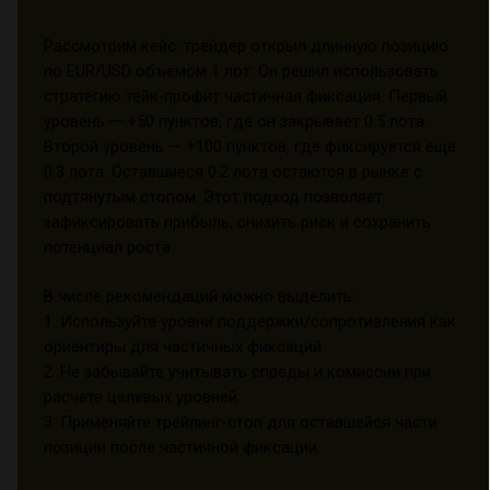
Рассмотрим кейс: трейдер открыл длинную позицию
по EUR/USD объемом 1 лот. Он решил использовать
стратегию тейк-профит частичная фиксация. Первый
уровень — +50 пунктов, где он закрывает 0.5 лота.
Второй уровень — +100 пунктов, где фиксируется еще
0.3 лота. Оставшиеся 0.2 лота остаются в рынке с
подтянутым стопом. Этот подход позволяет
зафиксировать прибыль, снизить риск и сохранить
потенциал роста.
В числе рекомендаций можно выделить:
1. Используйте уровни поддержки/сопротивления как
ориентиры для частичных фиксаций.
2. Не забывайте учитывать спреды и комиссии при
расчете целевых уровней.
3. Применяйте трейлинг-стоп для оставшейся части
позиции после частичной фиксации.