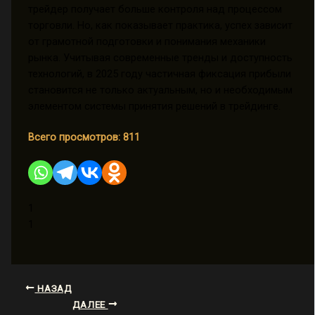
трейдер получает больше контроля над процессом
торговли. Но, как показывает практика, успех зависит
от грамотной подготовки и понимания механики
рынка. Учитывая современные тренды и доступность
технологий, в 2025 году частичная фиксация прибыли
становится не только актуальным, но и необходимым
элементом системы принятия решений в трейдинге.
Всего просмотров:
811
1
1
НАЗАД
ДАЛЕЕ