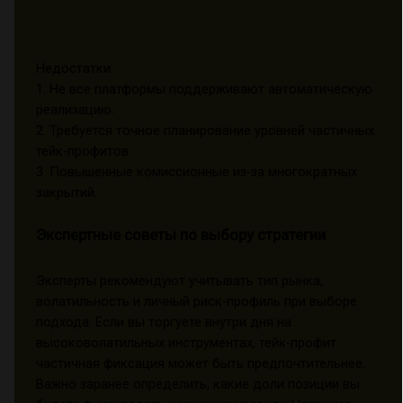
Недостатки:
1. Не все платформы поддерживают автоматическую
реализацию.
2. Требуется точное планирование уровней частичных
тейк-профитов.
3. Повышенные комиссионные из-за многократных
закрытий.
Экспертные советы по выбору стратегии
Эксперты рекомендуют учитывать тип рынка,
волатильность и личный риск-профиль при выборе
подхода. Если вы торгуете внутри дня на
высоковолатильных инструментах, тейк-профит
частичная фиксация может быть предпочтительнее.
Важно заранее определить, какие доли позиции вы