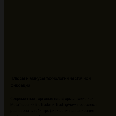
Плюсы и минусы технологий частичной
фиксации
Современные торговые платформы, такие как
MetaTrader 4/5, cTrader и TradingView, позволяют
реализовать тейк-профит частичная фиксация