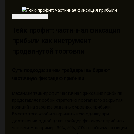
Тейк‑профит: частичная фиксация
прибыли как инструмент
продвинутой торговли
Суть подхода: зачем трейдеры выбирают
частичную фиксацию прибыли
Механизм тейк-профит частичная фиксация прибыли
представляет собой стратегию поэтапного закрытия
позиций на заранее заданных уровнях прибыли.
Вместо того чтобы закрывать всю сделку при
достижении одной цели, трейдер фиксирует прибыль
частями — например, 30%, 50%, 70% от объема позиции