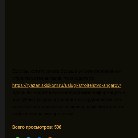
Если вы хотите узнать больше о проектировании и
строительстве ангаров, переходите по
https://ryazan.skidkom.ru/uslugi/stroitelstvo-angarov/
.
Здесь вы найдете всю необходимую информацию о
доступных услугах и условиях сотрудничества. Это
поможет вам принять взвешенное решение и начать
работу над вашим проектом.
Всего просмотров:
506