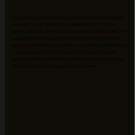
Каждый проект уникален, и поэтому важно подробно
обсуждать все нюансы с подрядчиком. От этого
будет зависеть не только качество строительства, но
и ваша уверенность в успехе всего предприятия. На
нашем сайте можно получить подробную информацию
о всех вариантах строительства ангаров. Мы вам
предложим множество вариантов, которые идеально
подойдут под ваши нужды и требования.