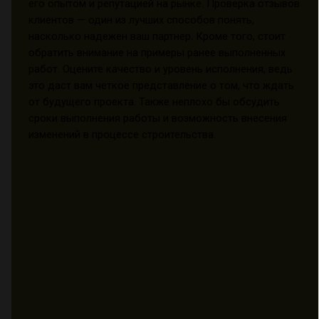
его опытом и репутацией на рынке. Проверка отзывов
клиентов — один из лучших способов понять,
насколько надежен ваш партнер. Кроме того, стоит
обратить внимание на примеры ранее выполненных
работ. Оцените качество и уровень исполнения, ведь
это даст вам четкое представление о том, что ждать
от будущего проекта. Также неплохо бы обсудить
сроки выполнения работы и возможность внесения
изменений в процессе строительства.