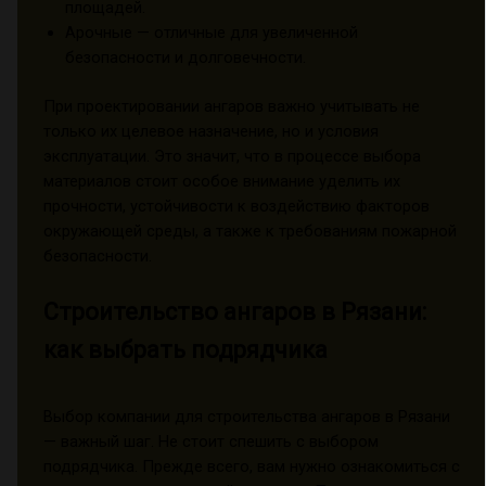
площадей.
Арочные — отличные для увеличенной
безопасности и долговечности.
При проектировании ангаров важно учитывать не
только их целевое назначение, но и условия
эксплуатации. Это значит, что в процессе выбора
материалов стоит особое внимание уделить их
прочности, устойчивости к воздействию факторов
окружающей среды, а также к требованиям пожарной
безопасности.
Строительство ангаров в Рязани:
как выбрать подрядчика
Выбор компании для строительства ангаров в Рязани
— важный шаг. Не стоит спешить с выбором
подрядчика. Прежде всего, вам нужно ознакомиться с