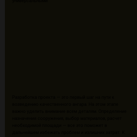
универсальными.
Разработка проекта — это первый шаг на пути к
возведению качественного ангара. На этом этапе
важно уделить внимание всем деталям. Определение
назначения сооружения, выбор материалов, расчет
необходимой площади — все это поможет в
дальнейшем избежать проблем и излишних затрат. К