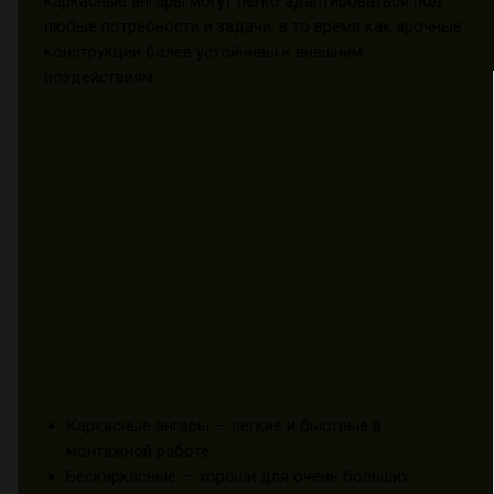
каркасные ангары могут легко адаптироваться под
любые потребности и задачи, в то время как арочные
конструкции более устойчивы к внешним
воздействиям.
Каркасные ангары — легкие и быстрые в
монтажной работе.
Бескаркасные — хороши для очень больших