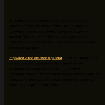
Не забывайте, что строительство ангаров — это не
просто работа, это творчество. Каждый проект
должен учитывать особенности бизнеса, цели и
задачи. Подойдите к этому процессу разумно и
ответственно, и окончательный результат превзойдет
все ваши ожидания.
строительство ангаров в рязани
— это наш профиль, и
мы готовы вас проконсультировать по всем
вопросам, связанным с проектированием и
строительством ангаров. Рекомендуем познакомиться
с нашим каталогом услуг, чтобы найти оптимальное
решение для вашего бизнеса.