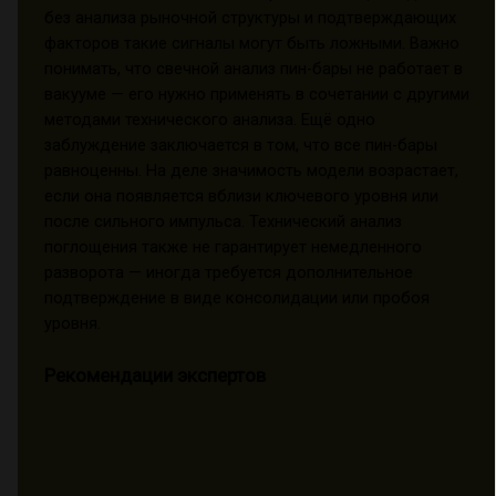
без анализа рыночной структуры и подтверждающих
факторов такие сигналы могут быть ложными. Важно
понимать, что свечной анализ пин-бары не работает в
вакууме — его нужно применять в сочетании с другими
методами технического анализа. Ещё одно
заблуждение заключается в том, что все пин-бары
равноценны. На деле значимость модели возрастает,
если она появляется вблизи ключевого уровня или
после сильного импульса. Технический анализ
поглощения также не гарантирует немедленного
разворота — иногда требуется дополнительное
подтверждение в виде консолидации или пробоя
уровня.
Рекомендации экспертов