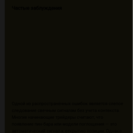
Частые заблуждения
Одной из распространённых ошибок является слепое
следование свечным сигналам без учета контекста.
Многие начинающие трейдеры считают, что
появление пин-бара или модели поглощения — это
автоматический сигнал к открытию позиции. Однако