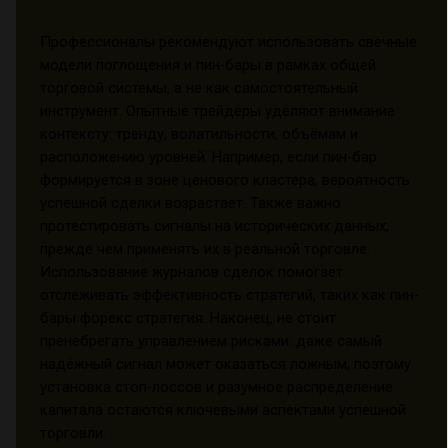
Профессионалы рекомендуют использовать свечные
модели поглощения и пин-бары в рамках общей
торговой системы, а не как самостоятельный
инструмент. Опытные трейдеры уделяют внимание
контексту: тренду, волатильности, объёмам и
расположению уровней. Например, если пин-бар
формируется в зоне ценового кластера, вероятность
успешной сделки возрастает. Также важно
протестировать сигналы на исторических данных,
прежде чем применять их в реальной торговле.
Использование журналов сделок помогает
отслеживать эффективность стратегий, таких как пин-
бары форекс стратегия. Наконец, не стоит
пренебрегать управлением рисками: даже самый
надёжный сигнал может оказаться ложным, поэтому
установка стоп-лоссов и разумное распределение
капитала остаются ключевыми аспектами успешной
торговли.