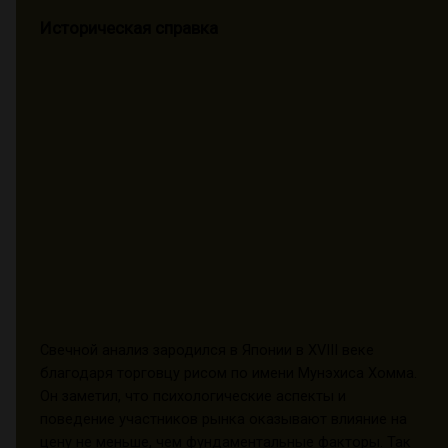
Историческая справка
Свечной анализ зародился в Японии в XVIII веке
благодаря торговцу рисом по имени Мунэхиса Хомма.
Он заметил, что психологические аспекты и
поведение участников рынка оказывают влияние на
цену не меньше, чем фундаментальные факторы. Так