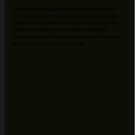
Свечной анализ при разумном применении может
стать мощным инструментом в арсенале трейдера.
Правильное понимание и использование моделей,
таких как пин-бары и поглощения, позволяет
принимать более обоснованные решения и снижать
эмоциональный фон при торговле.