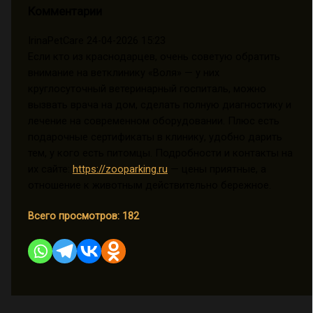
Комментарии
IrinaPetCare
24-04-2026 15:23
Если кто из краснодарцев, очень советую обратить
внимание на ветклинику «Воля» — у них
круглосуточный ветеринарный госпиталь, можно
вызвать врача на дом, сделать полную диагностику и
лечение на современном оборудовании. Плюс есть
подарочные сертификаты в клинику, удобно дарить
тем, у кого есть питомцы. Подробности и контакты на
их сайте:
https://zooparking.ru
— цены приятные, а
отношение к животным действительно бережное.
Всего просмотров:
182