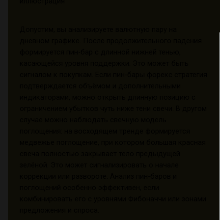
Допустим, вы анализируете валютную пару на
дневном графике. После продолжительного падения
формируется пин-бар с длинной нижней тенью,
касающейся уровня поддержки. Это может быть
сигналом к покупкам. Если пин-бары форекс стратегия
подтверждается объёмом и дополнительными
индикаторами, можно открыть длинную позицию с
ограничением убытков чуть ниже тени свечи. В другом
случае можно наблюдать свечную модель
поглощения: на восходящем тренде формируется
медвежье поглощение, при котором большая красная
свеча полностью закрывает тело предыдущей
зелёной. Это может сигнализировать о начале
коррекции или развороте. Анализ пин-баров и
поглощений особенно эффективен, если
комбинировать его с уровнями Фибоначчи или зонами
предложения и спроса.