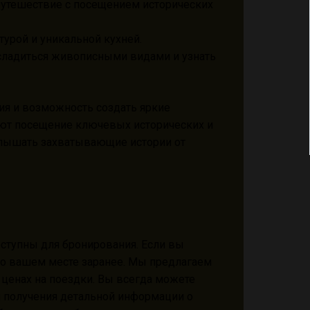
 путешествие с посещением исторических
ьтурой и уникальной кухней.
асладиться живописными видами и узнать
я и возможность создать яркие
ют посещение ключевых исторических и
слышать захватывающие истории от
оступны для бронирования. Если вы
 о вашем месте заранее. Мы предлагаем
ценах на поездки. Вы всегда можете
 получения детальной информации о