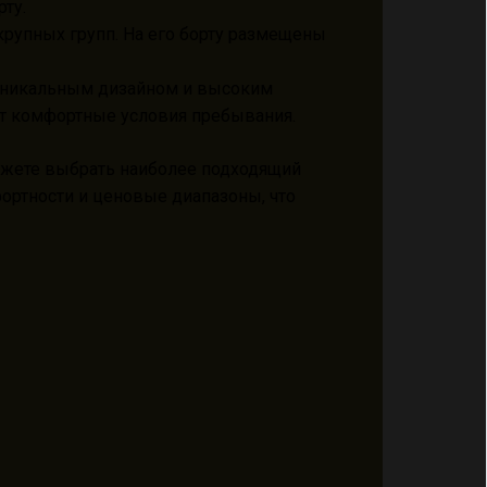
ту.
крупных групп. На его борту размещены
 уникальным дизайном и высоким
т комфортные условия пребывания.
можете выбрать наиболее подходящий
фортности и ценовые диапазоны, что