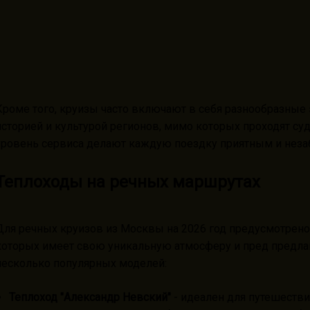
Кроме того, круизы часто включают в себя разнообразные 
историей и культурой регионов, мимо которых проходят су
уровень сервиса делают каждую поездку приятным и нез
Теплоходы на речных маршрутах
Для речных круизов из Москвы на 2026 год предусмотрен
которых имеет свою уникальную атмосферу и пред предла
несколько популярных моделей:
Теплоход "Александр Невский"
- идеален для путешеств