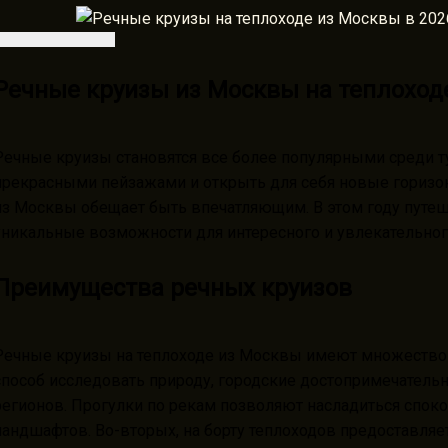
Речные круизы из Москвы на теплоходе
Речные круизы становятся все более популярными среди т
прекрасными пейзажами и открыть для себя новые горизон
из Москвы обещает быть впечатляющим. В этом году путеш
уникальные возможности для интересного и увлекательно
Преимущества речных круизов
Речные круизы на теплоходе из Москвы имеют множество 
способ исследовать природу, городские достопримечательн
регионов. Прогулки по рекам позволяют насладиться спо
ландшафтов. Во-вторых, на борту теплоходов предоставляе