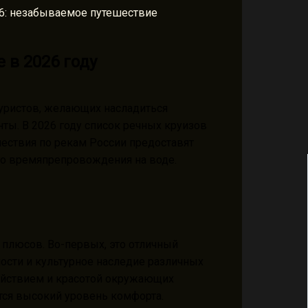
 в 2026 году
уристов, желающих насладиться
ты. В 2026 году список речных круизов
ествия по рекам России предоставят
го времяпрепровождения на воде.
плюсов. Во-первых, это отличный
ости и культурное наследие различных
койствием и красотой окружающих
тся высокий уровень комфорта.