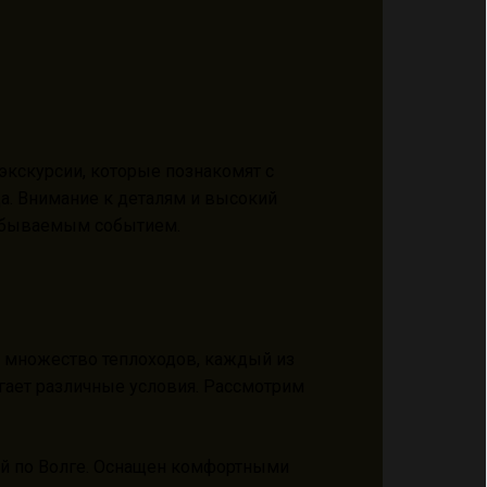
экскурсии, которые познакомят с
да. Внимание к деталям и высокий
абываемым событием.
о множество теплоходов, каждый из
гает различные условия. Рассмотрим
ий по Волге. Оснащен комфортными