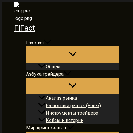
Перейти
к
содержимому
FiFact
Главная
Общая
Азбука трейдера
Анализ рынка
Валютный рынок (Forex)
Инструменты трейдера
Кейсы и истории
Мир криптовалют