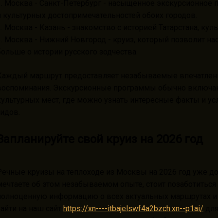
1. Москва - Санкт-Петербург - насыщенное экскурсионное
и культурных достопримечательностей обоих городов.
2. Москва - Казань - знакомство с историей Татарстана, кул
3. Москва - Нижний Новгород - круиз, который позволит н
больше о истории русского зодчества.
Каждый маршрут предоставляет незабываемые впечатлени
воспоминания. Экскурсионные программы обычно включа
культурных мест, где можно узнать интересные факты и у
гидов.
Запланируйте свой круиз на 2026 год
Речные круизы на теплоходе из Москвы на 2026 год уже д
мечтаете об этом незабываемом опыте, стоит позаботиться
полноценную информацию о всех актуальных маршрутах и 
зайти на наш сайт
https://xn----itbajelswf4a2bzch.xn--p1ai/
для