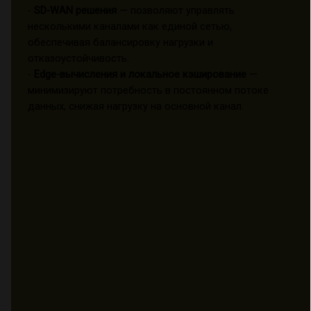
-
SD-WAN решения
— позволяют управлять
несколькими каналами как единой сетью,
обеспечивая балансировку нагрузки и
отказоустойчивость.
-
Edge-вычисления и локальное кэширование
—
минимизируют потребность в постоянном потоке
данных, снижая нагрузку на основной канал.