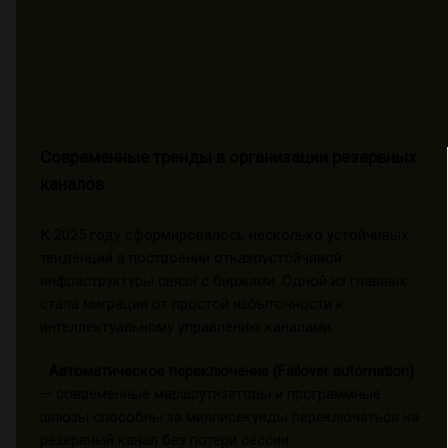
Современные тренды в организации резервных
каналов
К 2025 году сформировалось несколько устойчивых
тенденций в построении отказоустойчивой
инфраструктуры связи с биржами. Одной из главных
стала миграция от простой избыточности к
интеллектуальному управлению каналами.
-
Автоматическое переключение (Failover automation)
— современные маршрутизаторы и программные
шлюзы способны за миллисекунды переключаться на
резервный канал без потери сессии.