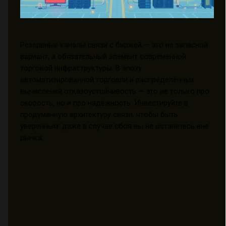
Резервные каналы связи с биржей — это не запасной
вариант, а обязательный элемент современной
торговой инфраструктуры. В эпоху
автоматизированной торговли и распределённых
вычислений отказоустойчивость — это не только про
скорость, но и про надёжность. Инвестируйте в
продуманную архитектуру связи, чтобы быть
уверенным: даже в случае сбоя вы не останетесь вне
рынка.