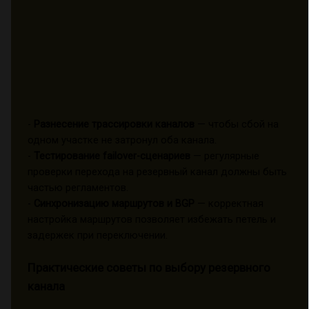
-
Разнесение трассировки каналов
— чтобы сбой на
одном участке не затронул оба канала.
-
Тестирование failover-сценариев
— регулярные
проверки перехода на резервный канал должны быть
частью регламентов.
-
Синхронизацию маршрутов и BGP
— корректная
настройка маршрутов позволяет избежать петель и
задержек при переключении.
Практические советы по выбору резервного
канала