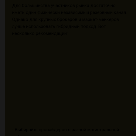
Для большинства участников рынка достаточно
иметь один физически независимый резервный канал.
Однако для крупных брокеров и маркет-мейкеров
лучше использовать гибридный подход. Вот
несколько рекомендаций:
- Выбирайте провайдеров с разной магистральной