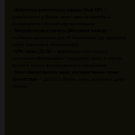
-
Физически разнесённые каналы (Dual ISP)
—
подключение к бирже через двух независимых
провайдеров с разной маршрутизацией.
-
Микроволновые каналы (Microwave backup)
—
особенно актуальны для HFT-компаний, где задержка
имеет значение в наносекундах.
-
VPN через LTE/5G
— мобильные сети нового
поколения обеспечивают резервную связь в случае
полного отказа фиксированного соединения.
-
Direct Market Access через альтернативные точки
присутствия
— доступ к бирже через резервные дата-
центры.