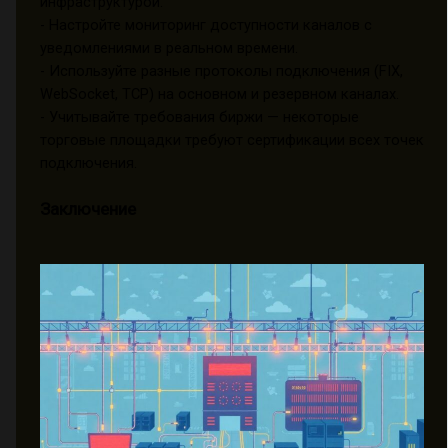
инфраструктурой.
- Настройте мониторинг доступности каналов с
уведомлениями в реальном времени.
- Используйте разные протоколы подключения (FIX,
WebSocket, TCP) на основном и резервном каналах.
- Учитывайте требования биржи — некоторые
торговые площадки требуют сертификации всех точек
подключения.
Заключение