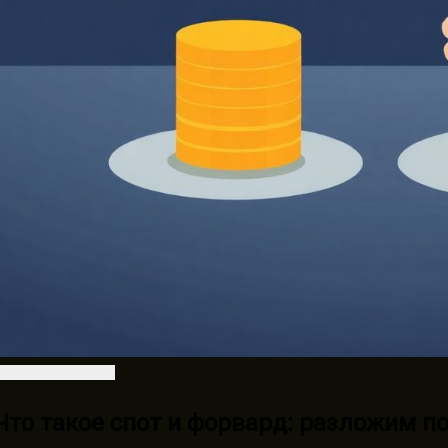
Что такое спот и форвард: разложим п