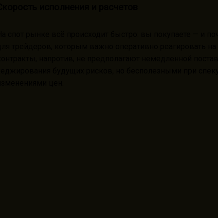
Скорость исполнения и расчетов
На спот рынке всё происходит быстро: вы покупаете — и поч
для трейдеров, которым важно оперативно реагировать н
контракты, напротив, не предполагают немедленной постав
хеджирования будущих рисков, но бесполезными при спек
изменениями цен.