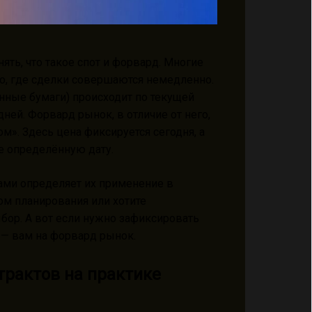
ять, что такое спот и форвард. Многие
то, где сделки совершаются немедленно.
енные бумаги) происходит по текущей
ней. Форвард рынок, в отличие от него,
м». Здесь цена фиксируется сегодня, а
ее определённую дату.
ами определяет их применение в
ом планирования или хотите
бор. А вот если нужно зафиксировать
 — вам на форвард рынок.
трактов на практике