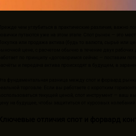
Прежде чем углубиться в практические различия, важно пон
новички путаются уже на этом этапе. Спот рынок — это мес
Покупка или продажа актива (будь то валюта, сырьё или ц
рыночной цене, с расчетом обычно в течение двух рабочих д
работает по принципу «договоримся сейчас — поставим пото
расчёты и передача актива происходят в будущем, в заран
Эта фундаментальная разница между спот и форвард рынк
реальной торговле. Если вы работаете с коротким горизонт
воспользоваться текущей ценой, спот инструмент — ваш вы
цену на будущее, чтобы защититься от курсовых колебаний
Ключевые отличия спот и форвард кон