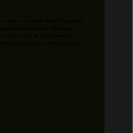
ти сразу получаете актив. Это удобно
а рыночные изменения. Форвард
ки. Это делает их удобными для
улятивной торговле с ежедневными