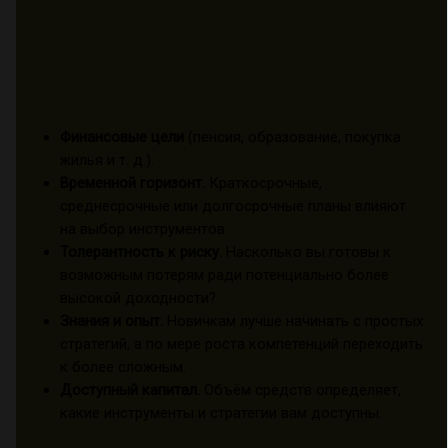
Финансовые цели
(пенсия, образование, покупка
жилья и т. д.).
Временной горизонт.
Краткосрочные,
среднесрочные или долгосрочные планы влияют
на выбор инструментов.
Толерантность к риску.
Насколько вы готовы к
возможным потерям ради потенциально более
высокой доходности?
Знания и опыт.
Новичкам лучше начинать с простых
стратегий, а по мере роста компетенций переходить
к более сложным.
Доступный капитал.
Объём средств определяет,
какие инструменты и стратегии вам доступны.