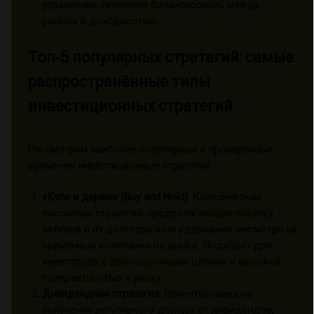
управление, позволяя балансировать между
риском и доходностью.
Топ‑5 популярных стратегий: самые
распространённые типы
инвестиционных стратегий
Рассмотрим наиболее популярные и проверенные
временем инвестиционные стратегии:
«Купи и держи» (Buy and Hold).
Классическая
пассивная стратегия, предполагающая покупку
активов и их долгосрочное удержание, несмотря на
временные колебания на рынке. Подходит для
инвесторов с долгосрочными целями и высокой
толерантностью к риску.
Дивидендная стратегия.
Ориентирована на
получение регулярного дохода от дивидендов,