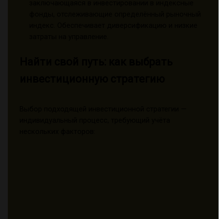
заключающаяся в инвестировании в индексные
фонды, отслеживающие определённый рыночный
индекс. Обеспечивает диверсификацию и низкие
затраты на управление.
Найти свой путь: как выбрать
инвестиционную стратегию
Выбор подходящей инвестиционной стратегии —
индивидуальный процесс, требующий учёта
нескольких факторов: