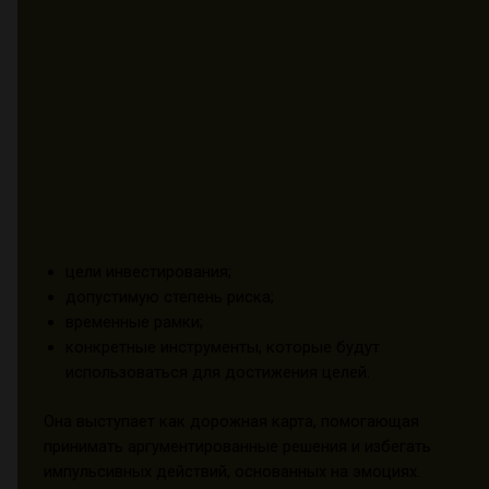
цели инвестирования;
допустимую степень риска;
временные рамки;
конкретные инструменты, которые будут
использоваться для достижения целей.
Она выступает как дорожная карта, помогающая
принимать аргументированные решения и избегать
импульсивных действий, основанных на эмоциях.