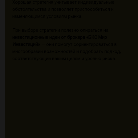
Хорошая стратегия учитывает индивидуальные
обстоятельства и позволяет приспособиться к
изменяющимся условиям рынка.
При выборе стратегии полезно опираться на
инвестиционные идеи от брокера «БКС Мир
Инвестиций»
— они помогут сориентироваться в
многообразии возможностей и подобрать подход,
соответствующий вашим целям и уровню риска.