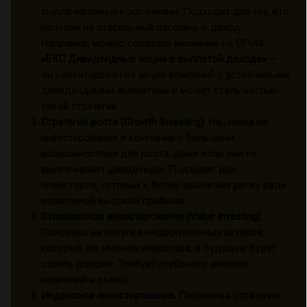
выплачиваемых компаниями. Подходит для тех, кто
нацелен на стабильный пассивный доход.
Например, можно обратить внимание на ОПИФ
«БКС Дивидендные акции с выплатой дохода»
—
он ориентирован на акции компаний с устойчивыми
дивидендными выплатами и может стать частью
такой стратегии.
Стратегия роста (Growth Investing).
Нацелена на
инвестирование в компании с большими
возможностями для роста, даже если они не
выплачивают дивиденды. Подходит для
инвесторов, готовых к более высокому риску ради
возможной высокой прибыли.
Стоимостное инвестирование (Value Investing).
Основано на покупке недооценённых активов,
которые, по мнению инвестора, в будущем будут
стоить дороже. Требует глубокого анализа
компаний и рынка.
Индексное инвестирование.
Пассивная стратегия,