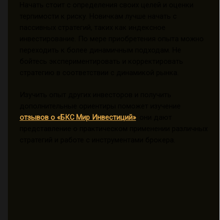
Начать стоит с определения своих целей и оценки
терпимости к риску. Новичкам лучше начать с
пассивных стратегий, таких как индексное
инвестирование. По мере приобретения опыта можно
переходить к более динамичным подходам. Не
бойтесь экспериментировать и корректировать
стратегию в соответствии с динамикой рынка.
Изучить опыт других инвесторов и получить
дополнительные ориентиры поможет изучение
отзывов о «БКС Мир Инвестиций»
: они дают
представление о практическом применении различных
стратегий и работе с инструментами брокера.