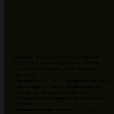
Активные.
Предполагают активное управление
портфелем с целью опередить рынок. Требуют
постоянного мониторинга и быстрой реакции на
изменения.
Пассивные.
Направлены на повторение результатов
рынка с минимальными затратами на управление.
Подходят для долгосрочных инвесторов, не
готовых тратить много времени на отслеживание
портфеля.
Смешанные.
Сочетают активное и пассивное