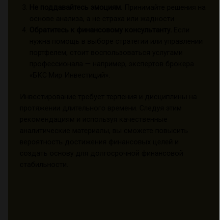
Не поддавайтесь эмоциям.
Принимайте решения на
основе анализа, а не страха или жадности.
Обратитесь к финансовому консультанту.
Если
нужна помощь в выборе стратегии или управлении
портфелем, стоит воспользоваться услугами
профессионала — например, экспертов брокера
«БКС Мир Инвестиций».
Инвестирование требует терпения и дисциплины на
протяжении длительного времени. Следуя этим
рекомендациям и используя качественные
аналитические материалы, вы сможете повысить
вероятность достижения финансовых целей и
создать основу для долгосрочной финансовой
стабильности.