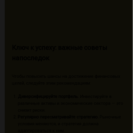
Ключ к успеху: важные советы
напоследок
Чтобы повысить шансы на достижение финансовых
целей, следуйте этим рекомендациям:
Диверсифицируйте портфель.
Инвестируйте в
различные активы и экономические сектора — это
снизит риски.
Регулярно пересматривайте стратегию.
Рыночные
условия меняются, и стратегия должна
адаптироваться к ним.