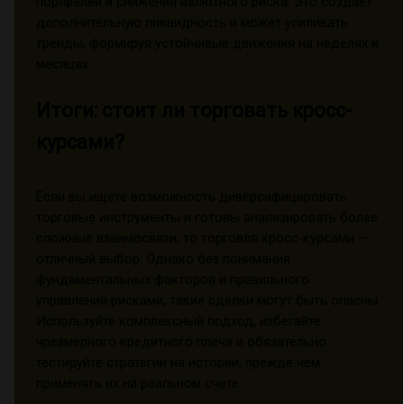
портфелей и снижения валютного риска. Это создаёт
дополнительную ликвидность и может усиливать
тренды, формируя устойчивые движения на неделях и
месяцах.
Итоги: стоит ли торговать кросс-
курсами?
Если вы ищете возможность диверсифицировать
торговые инструменты и готовы анализировать более
сложные взаимосвязи, то торговля кросс-курсами —
отличный выбор. Однако без понимания
фундаментальных факторов и правильного
управления рисками, такие сделки могут быть опасны.
Используйте комплексный подход, избегайте
чрезмерного кредитного плеча и обязательно
тестируйте стратегии на истории, прежде чем
применять их на реальном счете.