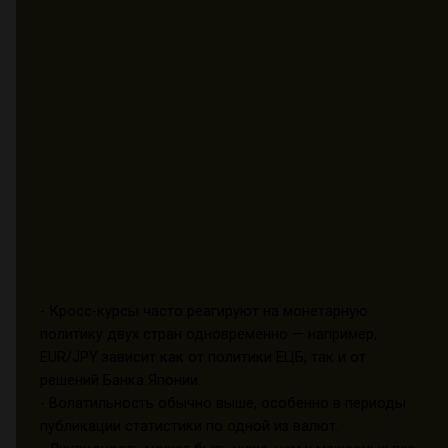
- Кросс-курсы часто реагируют на монетарную
политику двух стран одновременно — например,
EUR/JPY зависит как от политики ЕЦБ, так и от
решений Банка Японии.
- Волатильность обычно выше, особенно в периоды
публикации статистики по одной из валют.