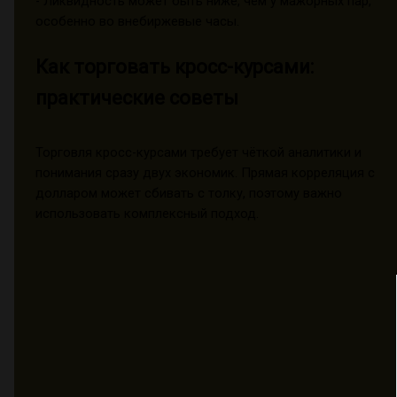
- Ликвидность может быть ниже, чем у мажорных пар,
особенно во внебиржевые часы.
Как торговать кросс-курсами:
практические советы
Торговля кросс-курсами требует чёткой аналитики и
понимания сразу двух экономик. Прямая корреляция с
долларом может сбивать с толку, поэтому важно
использовать комплексный подход.