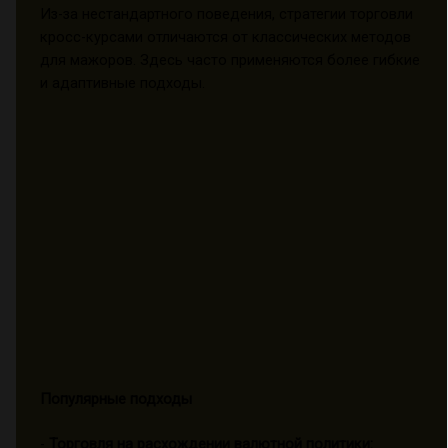
Из-за нестандартного поведения, стратегии торговли
кросс-курсами отличаются от классических методов
для мажоров. Здесь часто применяются более гибкие
и адаптивные подходы.
Популярные подходы
-
Торговля на расхождении валютной политики: