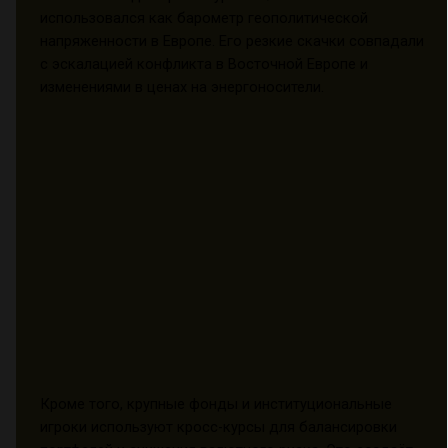
использовался как барометр геополитической
напряженности в Европе. Его резкие скачки совпадали
с эскалацией конфликта в Восточной Европе и
изменениями в ценах на энергоносители.
Кроме того, крупные фонды и институциональные
игроки используют кросс-курсы для балансировки