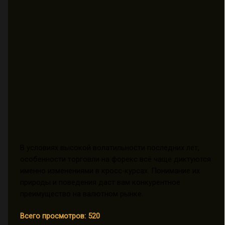
В условиях высокой волатильности последних лет,
особенности торговли на форекс всё чаще диктуются
именно изменениями в кросс-курсах. Понимание их
природы и поведения даст вам конкурентное
преимущество на валютном рынке.
Всего просмотров:
520