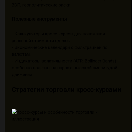
ВВП, геополитические риски.
Полезные инструменты
- Калькуляторы кросс-курсов для понимания
реальной стоимости сделок.
- Экономические календари с фильтрацией по
валютам.
- Индикаторы волатильности (ATR, Bollinger Bands) —
особенно полезны на парах с высокой амплитудой
движения.
Стратегии торговли кросс-курсами