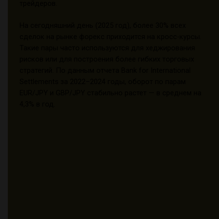
трейдеров.
На сегодняшний день (2025 год), более 30% всех
сделок на рынке форекс приходится на кросс-курсы.
Такие пары часто используются для хеджирования
рисков или для построения более гибких торговых
стратегий. По данным отчета Bank for International
Settlements за 2022–2024 годы, оборот по парам
EUR/JPY и GBP/JPY стабильно растет — в среднем на
4,3% в год.