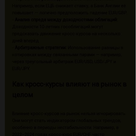
Например, если ЕЦБ снижает ставку, а Банк Англии её
повышает — логично предположить падение EUR/GBP.
-
Анализ спреда между доходностями облигаций:
Доходности 10-летних гособлигаций могут
предсказать движение кросс-курсов на несколько
дней вперёд.
-
Арбитражные стратегии:
Использование разницы в
котировках между связанными парами — например,
через треугольный арбитраж EUR/USD, USD/JPY и
EUR/JPY.
Как кросс-курсы влияют на рынок в
целом
Влияние кросс-курсов на рынок нельзя игнорировать.
Они могут стать индикатором глобальных трендов,
особенно в периоды нестабильности. Например, в
2022–2024 годах кросс-курс EUR/CHF часто