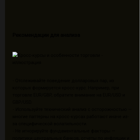
Рекомендации для анализа
- Отслеживайте поведение долларовых пар, из
которых формируется кросс-курс. Например, при
торговле EUR/GBP, обратите внимание на EUR/USD и
GBP/USD.
- Используйте технический анализ с осторожностью —
многие паттерны на кросс-курсах работают иначе из-
за специфической волатильности.
- Не игнорируйте фундаментальные факторы —
политики центральных банков, отчеты по инфляции и