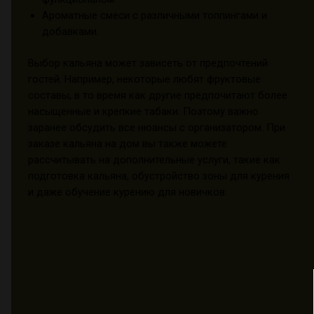
Ароматные смеси с различными топпингами и
добавками.
Выбор кальяна может зависеть от предпочтений
гостей. Например, некоторые любят фруктовые
составы, в то время как другие предпочитают более
насыщенные и крепкие табаки. Поэтому важно
заранее обсудить все нюансы с организатором. При
заказе кальяна на дом вы также можете
рассчитывать на дополнительные услуги, такие как
подготовка кальяна, обустройство зоны для курения
и даже обучение курению для новичков.