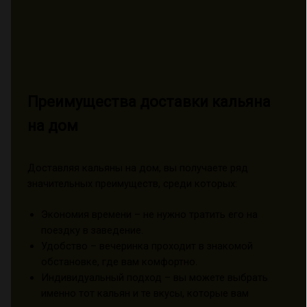
Преимущества доставки кальяна
на дом
Доставляя кальяны на дом, вы получаете ряд
значительных преимуществ, среди которых:
Экономия времени – не нужно тратить его на
поездку в заведение.
Удобство – вечеринка проходит в знакомой
обстановке, где вам комфортно.
Индивидуальный подход – вы можете выбрать
именно тот кальян и те вкусы, которые вам