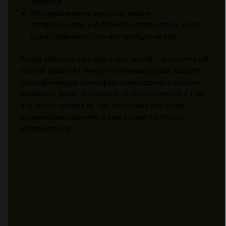
нравятся.
Обслуживание на высоком уровне –
профессиональные бармены курят кальян у вас
дома, гарантируя, что все пройдет на ура.
Таким образом, кальяны с доставкой – это отличный
способ провести вечер в компании друзей, создать
расслабляющую атмосферу и насладиться вкусом
любимого дыма. Вы можете не беспокоиться о том,
что что-то пойдет не так, поскольку все будет
организовано заранее, а вам останется только
наслаждаться.