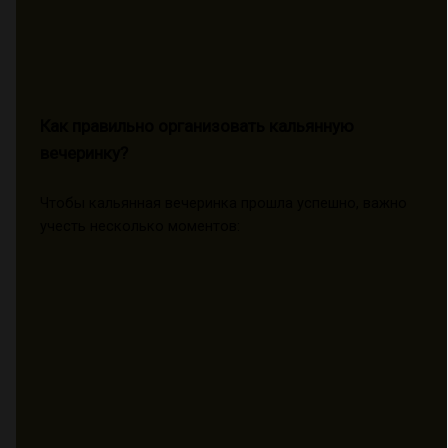
Как правильно организовать кальянную
вечеринку?
Чтобы кальянная вечеринка прошла успешно, важно
учесть несколько моментов: