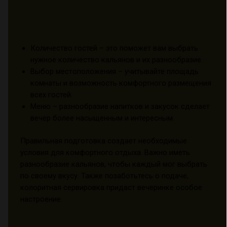
Количество гостей – это поможет вам выбрать
нужное количество кальянов и их разнообразие.
Выбор местоположения – учитывайте площадь
комнаты и возможность комфортного размещения
всех гостей.
Меню – разнообразие напитков и закусок сделает
вечер более насыщенным и интересным.
Правильная подготовка создает необходимые
условия для комфортного отдыха. Важно иметь
разнообразие кальянов, чтобы каждый мог выбрать
по своему вкусу. Также позаботьтесь о подаче,
колоритная сервировка придаст вечеринке особое
настроение.