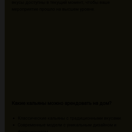
вкусы доступны в текущий момент, чтобы ваше
мероприятие прошло на высшем уровне.
Какие кальяны можно арендовать на дом?
Классические кальяны с традиционными вкусами.
Современные модели с уникальным дизайном и
функционалом.