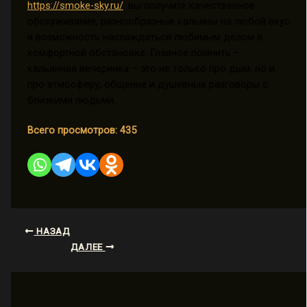
https://smoke-sky.ru/
, вы получите качественное
обслуживание, разнообразные кальяны на любой вкус
и возможность наслаждаться любимым делом в
комфортной обстановке. Главное помнить –
кальянная вечеринка – это не только про дым, но и
про атмосферу, общение и душевные разговоры с
близкими людьми.
Всего просмотров:
435
НАЗАД
ДАЛЕЕ