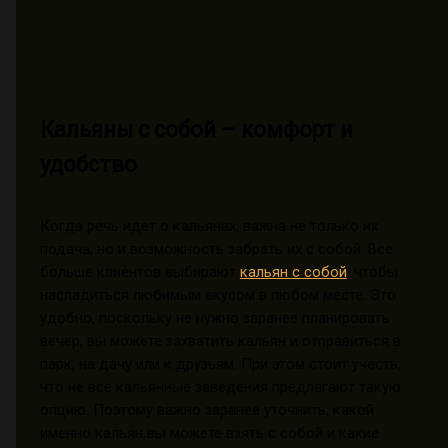
Кальяны с собой – комфорт и
удобство
Когда речь идет о кальянах, важна не только их
подача, но и возможность забрать их с собой. Все
больше клиентов выбирают
кальян с собой
, чтобы
насладиться любимым вкусом в любом месте. Это
удобно, поскольку не нужно заранее планировать
вечер, вы можете захватить кальян и отправиться в
парк, на дачу или к друзьям. При этом стоит учесть,
что не все кальянные заведения предлагают такую
опцию. Поэтому важно заранее уточнить, какой
именно кальян вы можете взять с собой и какие