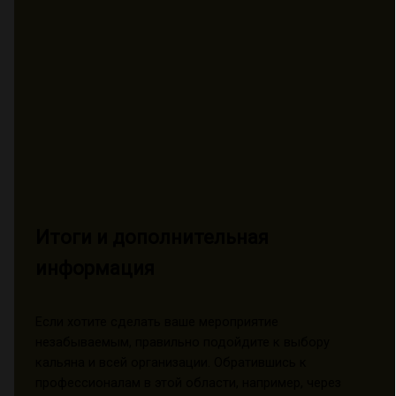
Итоги и дополнительная
информация
Если хотите сделать ваше мероприятие
незабываемым, правильно подойдите к выбору
кальяна и всей организации. Обратившись к
профессионалам в этой области, например, через