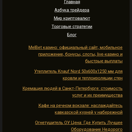
Главная
Азбука трейдера
Мир криптовалют
Торговые стратегии
Блог
MelBet казино: официальный сайт, мобильное
приложение, бонусы, слоты, live-казино и
быстрые выплаты
Утеплитель Knauf Nord 50х600х1250 мм для
кровли и теплоизоляции стен
Кремация людей в Санкт-Петербурге: стоимость
услуг и их преимущества
Кафе на речном вокзале: наслаждайтесь
кавказской кухней у набережной
Огнетушитель ОУ Цена: Где Купить Лучшее
Оборудование Недорого