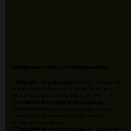
Проверенные советы от профессионалов
1.
Начинайте с регулируемых брокеров
– прежде чем
пополнять счет, убедитесь в наличии лицензии от
таких регуляторов, как FCA, ASIC или CySEC.
2.
Изучайте полную торговую спецификацию
–
обратите внимание не только на спреды, но и на
комиссии, свопы, минимальный объем лота и
разрешение на скальпинг.
3.
Проверяйте техническую поддержку
– адекватная и