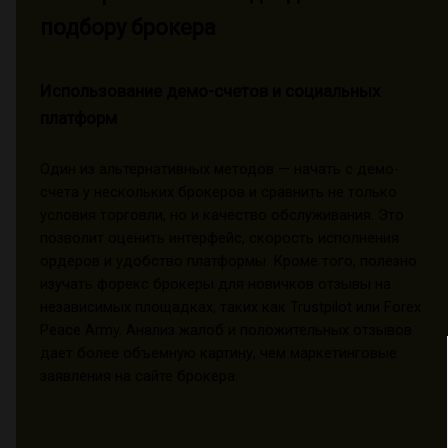
подбору брокера
Использование демо-счетов и социальных
платформ
Один из альтернативных методов — начать с демо-
счета у нескольких брокеров и сравнить не только
условия торговли, но и качество обслуживания. Это
позволит оценить интерфейс, скорость исполнения
ордеров и удобство платформы. Кроме того, полезно
изучать форекс брокеры для новичков отзывы на
независимых площадках, таких как Trustpilot или Forex
Peace Army. Анализ жалоб и положительных отзывов
дает более объемную картину, чем маркетинговые
заявления на сайте брокера.