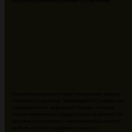
ордеров и даже манипуляциями с котировками.
Рассмотрим реальный случай: пользователь форума
ForexFactory под ником "TraderBeginner22" открыл счет
у малоизвестного оффшорного брокера, который
обещал минимальные спреды и бонус на депозит. На
практике он столкнулся с невозможностью вывести
прибыль и полной поддержкой только по