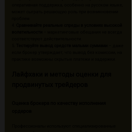
оперативная поддержка, особенно на русском языке,
может сыграть решающую роль при возникновении
проблем.
4.
Сравнивайте реальные спреды в условиях высокой
волатильности
– маркетинговые обещания не всегда
соответствуют действительности.
5.
Тестируйте вывод средств малыми суммами
– даже
если брокер утверждает, что вывод без комиссии, на
практике возможны скрытые платежи и задержки.
Лайфхаки и методы оценки для
продвинутых трейдеров
Оценка брокера по качеству исполнения
ордеров
Профессионалы используют специализированные