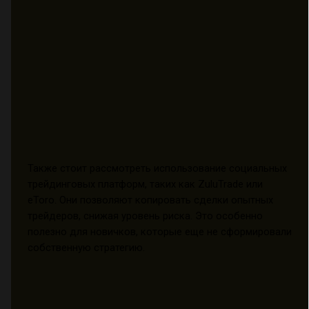
Также стоит рассмотреть использование социальных
трейдинговых платформ, таких как ZuluTrade или
eToro. Они позволяют копировать сделки опытных
трейдеров, снижая уровень риска. Это особенно
полезно для новичков, которые еще не сформировали
собственную стратегию.