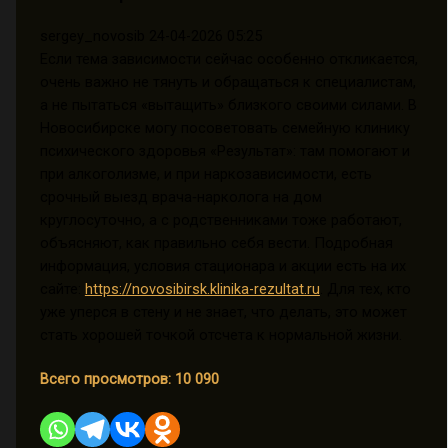
sergey_novosib
24-04-2026 05:25
Если тема зависимости сейчас особенно откликается,
очень важно не тянуть и обращаться к специалистам,
а не пытаться «вытащить» близкого своими силами. В
Новосибирске могу посоветовать семейную клинику
психического здоровья «Результат»: там помогают и
при алкоголизме, и при наркозависимости, есть
срочный выезд врача‑нарколога на дом
круглосуточно, а с родственниками тоже работают,
объясняют, как правильно себя вести. Подробная
информация, условия стационара и акции есть на их
сайте:
https://novosibirsk.klinika-rezultat.ru
. Для тех, кто
уже уперся в стену и не знает, что делать, это может
стать хорошей точкой отсчета к нормальной жизни.
Всего просмотров:
10 090