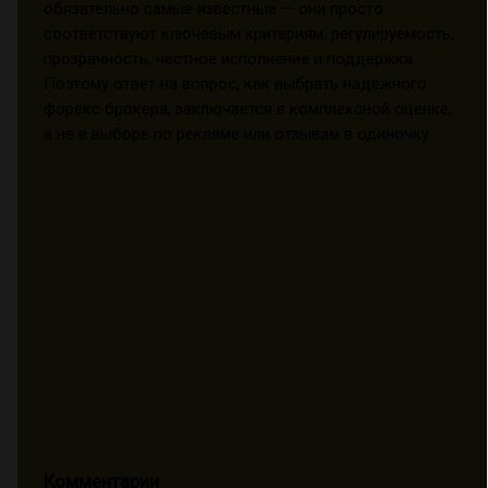
обязательно самые известные — они просто
соответствуют ключевым критериям: регулируемость,
прозрачность, честное исполнение и поддержка.
Поэтому ответ на вопрос, как выбрать надежного
форекс брокера, заключается в комплексной оценке,
а не в выборе по рекламе или отзывам в одиночку.
Комментарии