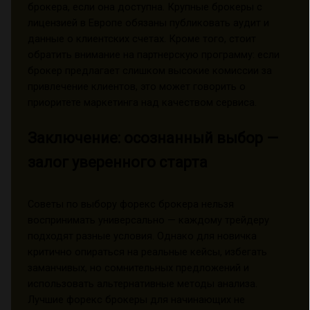
брокера, если она доступна. Крупные брокеры с
лицензией в Европе обязаны публиковать аудит и
данные о клиентских счетах. Кроме того, стоит
обратить внимание на партнерскую программу: если
брокер предлагает слишком высокие комиссии за
привлечение клиентов, это может говорить о
приоритете маркетинга над качеством сервиса.
Заключение: осознанный выбор —
залог уверенного старта
Советы по выбору форекс брокера нельзя
воспринимать универсально — каждому трейдеру
подходят разные условия. Однако для новичка
критично опираться на реальные кейсы, избегать
заманчивых, но сомнительных предложений и
использовать альтернативные методы анализа.
Лучшие форекс брокеры для начинающих не