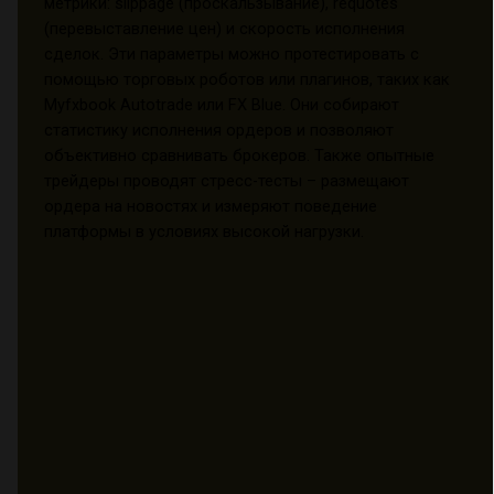
метрики: slippage (проскальзывание), requotes
(перевыставление цен) и скорость исполнения
сделок. Эти параметры можно протестировать с
помощью торговых роботов или плагинов, таких как
Myfxbook Autotrade или FX Blue. Они собирают
статистику исполнения ордеров и позволяют
объективно сравнивать брокеров. Также опытные
трейдеры проводят стресс-тесты – размещают
ордера на новостях и измеряют поведение
платформы в условиях высокой нагрузки.