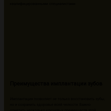
квалифицированными специалистами.
Преимущества имплантации зубов
Имплантация позволяет не только восстановить зубы,
но и сохранить здоровье всей челюсти. Важно
отметить несколько ключевых преимуществ этой