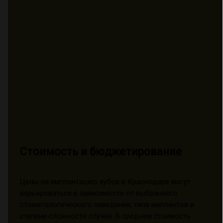
Стоимость и бюджетирование
Цены на имплантацию зубов в Краснодаре могут
варьироваться в зависимости от выбранного
стоматологического заведения, типа имплантов и
степени сложности случая. В среднем стоимость