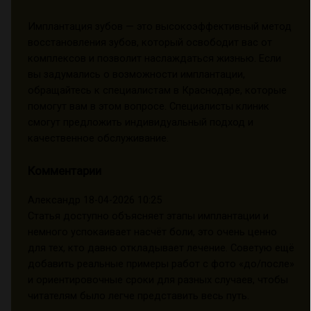
Имплантация зубов — это высокоэффективный метод
восстановления зубов, который освободит вас от
комплексов и позволит наслаждаться жизнью. Если
вы задумались о возможности имплантации,
обращайтесь к специалистам в Краснодаре, которые
помогут вам в этом вопросе. Специалисты клиник
смогут предложить индивидуальный подход и
качественное обслуживание.
Комментарии
Александр
18-04-2026 10:25
Статья доступно объясняет этапы имплантации и
немного успокаивает насчёт боли, это очень ценно
для тех, кто давно откладывает лечение. Советую ещё
добавить реальные примеры работ с фото «до/после»
и ориентировочные сроки для разных случаев, чтобы
читателям было легче представить весь путь.