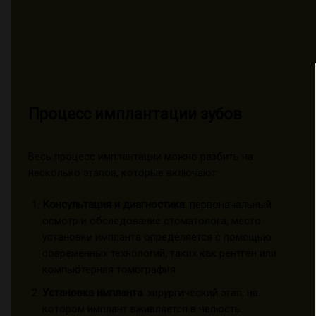
Процесс имплантации зубов
Весь процесс имплантации можно разбить на
несколько этапов, которые включают:
Консультация и диагностика
: первоначальный
осмотр и обследование стоматолога, место
установки импланта определяется с помощью
современных технологий, таких как рентген или
компьютерная томография.
Установка импланта
: хирургический этап, на
котором имплант вживляется в челюсть.