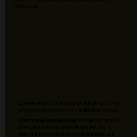
процедуры:
Долговечность
: современные импланты служат
десятилетиями и требуют минимального ухода.
Естественный внешний вид
: имплант выглядит и
функционирует как натуральный зуб, что
обеспечивает эстетическое удовлетворение.