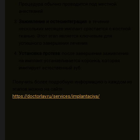
Процедура обычно проводится под местной
анестезией.
Заживление и остеоинтеграция
: в течение
нескольких месяцев имплант срастается с костной
тканью. Этот этап является ключевым для
успешного завершения лечения.
Установка протеза
: после завершения заживления
на имплант устанавливается коронка, которая
имитирует естественный зуб.
Получить более подробную информацию о каждом из
этапов можно на сайте
https://doctorlav.ru/services/implantaciya/
.