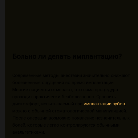
Больно ли делать имплантацию?
Современные методы анестезии значительно снижают
болезненные ощущения во время имплантации.
Многие пациенты отмечают, что сама процедура
проходит практически безболезненно. Сравнить
дискомфорт, испытываемый при
имплантации зубов
,
можно с обычной стоматологической манипуляцией.
После операции возможно появление незначительных
болей, которые легко контролируются обычными
анальгетиками.