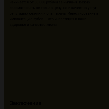
начинается от 36 000 рублей за имплант. Важно
рассматривать не только цену, но и качество услуг,
репутацию клиники и опыт врача. Инвестирование в
имплантацию зубов — это инвестиция в ваше
здоровье и качество жизни.
Заключение