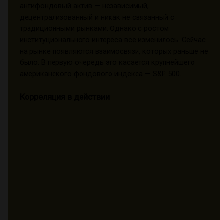
антифондовый актив — независимый,
децентрализованный и никак не связанный с
традиционными рынками. Однако с ростом
институционального интереса всё изменилось. Сейчас
на рынке появляются взаимосвязи, которых раньше не
было. В первую очередь это касается крупнейшего
американского фондового индекса — S&P 500.
Корреляция в действии