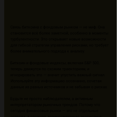
Связь биткоина с фондовым рынком — не миф. Она
становится всё более заметной, особенно в моменты
турбулентности. Это открывает новые возможности
для гибкой стратегии управления рисками, но требует
более внимательного подхода к анализу.
Биткоин и фондовые индексы, включая S&P 500,
теперь движутся по схожим траекториям, и
игнорировать это — значит упустить важный сигнал.
Используйте эту информацию осознанно, сочетая
данные из разных источников и не забывая о рисках.
Будьте не просто наблюдателем, а активным
интерпретатором рыночных трендов. Потому что
сегодня финансовые рынки — это не отдельные
острова, а сложная, взаимосвязанная экосистема.