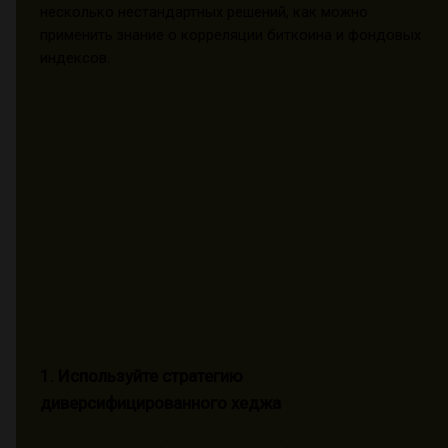
несколько нестандартных решений, как можно
применить знание о корреляции биткоина и фондовых
индексов.
1. Используйте стратегию
диверсифицированного хеджа