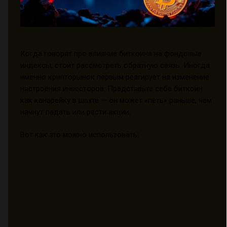
Когда говорят про влияние биткоина на фондовые
индексы, стоит рассмотреть обратную связь. Иногда
именно крипторынок первым реагирует на изменение
настроения инвесторов. Представьте себе биткоин
как канарейку в шахте — он может «петь» раньше, чем
начнут падать или расти акции.
Вот как это можно использовать: