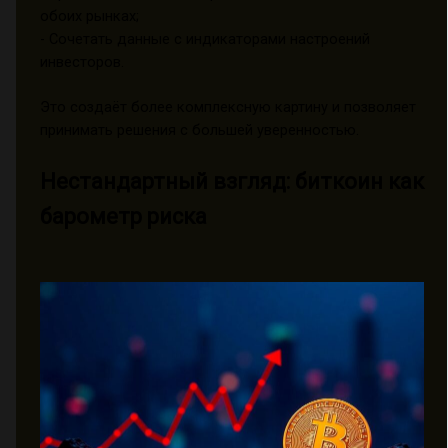
обоих рынках;
- Сочетать данные с индикаторами настроений
инвесторов.
Это создаёт более комплексную картину и позволяет
принимать решения с большей уверенностью.
Нестандартный взгляд: биткоин как
барометр риска