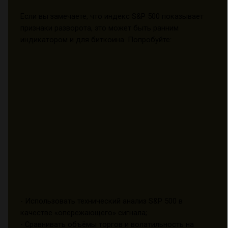
Если вы замечаете, что индекс S&P 500 показывает
признаки разворота, это может быть ранним
индикатором и для биткоина. Попробуйте:
- Использовать технический анализ S&P 500 в
качестве «опережающего» сигнала;
- Сравнивать объёмы торгов и волатильность на