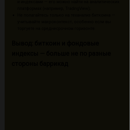
и индексами — его можно найти на аналитических
платформах (например, TradingView);
Не полагайтесь только на теханализ биткоина —
учитывайте макроконтекст, особенно если вы
торгуете на среднесрочном горизонте.
Вывод: биткоин и фондовые
индексы — больше не по разные
стороны баррикад