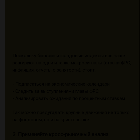
Поскольку биткоин и фондовые индексы всё чаще
реагируют на одни и те же макросигналы (ставки ФРС,
инфляция, отчёты о занятости), стоит:
- Подписаться на экономические календари;
- Следить за выступлениями главы ФРС;
- Анализировать ожидания по процентным ставкам.
Так можно предугадать крупные движения не только
на фондовом, но и на крипторынке.
3. Применяйте кросс-рыночный анализ