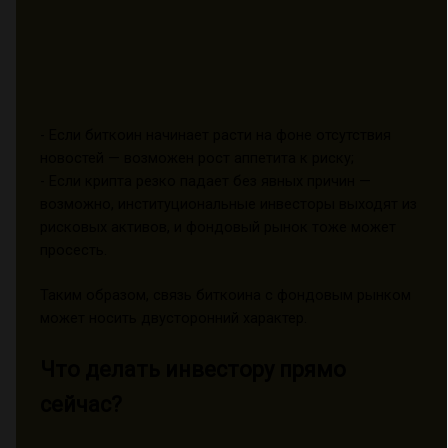
- Если биткоин начинает расти на фоне отсутствия
новостей — возможен рост аппетита к риску;
- Если крипта резко падает без явных причин —
возможно, институциональные инвесторы выходят из
рисковых активов, и фондовый рынок тоже может
просесть.
Таким образом, связь биткоина с фондовым рынком
может носить двусторонний характер.
Что делать инвестору прямо
сейчас?