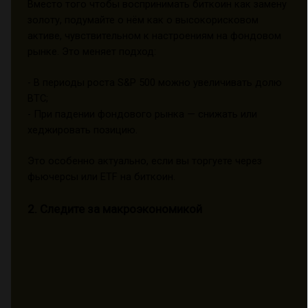
Вместо того чтобы воспринимать биткоин как замену
золоту, подумайте о нём как о высокорисковом
активе, чувствительном к настроениям на фондовом
рынке. Это меняет подход:
- В периоды роста S&P 500 можно увеличивать долю
BTC;
- При падении фондового рынка — снижать или
хеджировать позицию.
Это особенно актуально, если вы торгуете через
фьючерсы или ETF на биткоин.
2. Следите за макроэкономикой