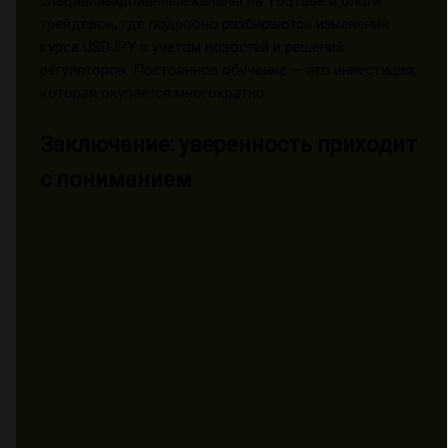
специализированные каналы на YouTube и блоги
трейдеров, где подробно разбираются изменения
курса USDJPY с учетом новостей и решений
регуляторов. Постоянное обучение — это инвестиция,
которая окупается многократно.
Заключение: уверенность приходит
с пониманием