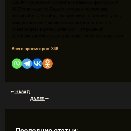
USDJPY продолжит оставаться важным фактором в
2025 году и далее. Будьте готовы к переменам,
развивайтесь, читайте, анализируйте. И помните: успех
в мире валютных инвестиций приходит к тем, кто
умеет видеть картину целиком — от решений
центральных банков до динамики глобальных рынков.
Всего просмотров:
348
НАЗАД
ДАЛЕЕ
Последние статьи: