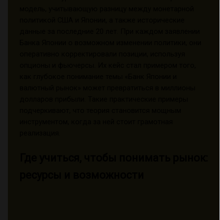
модель, учитывающую разницу между монетарной
политикой США и Японии, а также исторические
данные за последние 20 лет. При каждом заявлении
Банка Японии о возможном изменении политики, они
оперативно корректировали позиции, используя
опционы и фьючерсы. Их кейс стал примером того,
как глубокое понимание темы «Банк Японии и
валютный рынок» может превратиться в миллионы
долларов прибыли. Такие практические примеры
подчеркивают, что теория становится мощным
инструментом, когда за ней стоит грамотная
реализация.
Где учиться, чтобы понимать рынок:
ресурсы и возможности