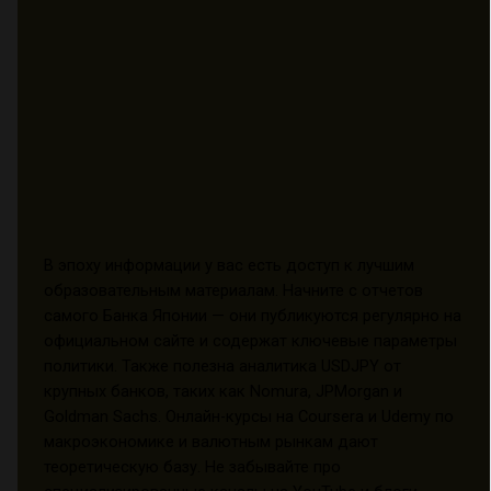
В эпоху информации у вас есть доступ к лучшим
образовательным материалам. Начните с отчетов
самого Банка Японии — они публикуются регулярно на
официальном сайте и содержат ключевые параметры
политики. Также полезна аналитика USDJPY от
крупных банков, таких как Nomura, JPMorgan и
Goldman Sachs. Онлайн-курсы на Coursera и Udemy по
макроэкономике и валютным рынкам дают
теоретическую базу. Не забывайте про