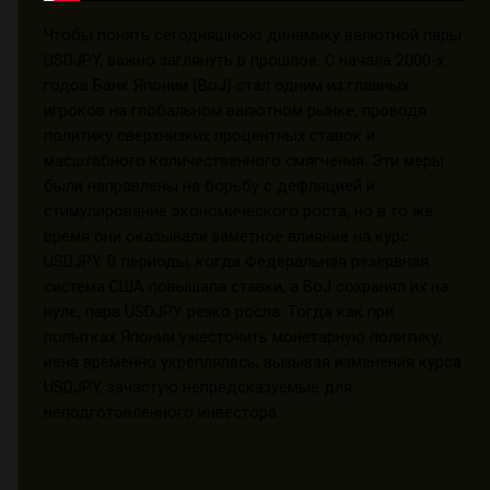
Чтобы понять сегодняшнюю динамику валютной пары
USDJPY, важно заглянуть в прошлое. С начала 2000-х
годов Банк Японии (BoJ) стал одним из главных
игроков на глобальном валютном рынке, проводя
политику сверхнизких процентных ставок и
масштабного количественного смягчения. Эти меры
были направлены на борьбу с дефляцией и
стимулирование экономического роста, но в то же
время они оказывали заметное влияние на курс
USDJPY. В периоды, когда Федеральная резервная
система США повышала ставки, а BoJ сохранял их на
нуле, пара USDJPY резко росла. Тогда как при
попытках Японии ужесточить монетарную политику,
иена временно укреплялась, вызывая изменения курса
USDJPY, зачастую непредсказуемые для
неподготовленного инвестора.