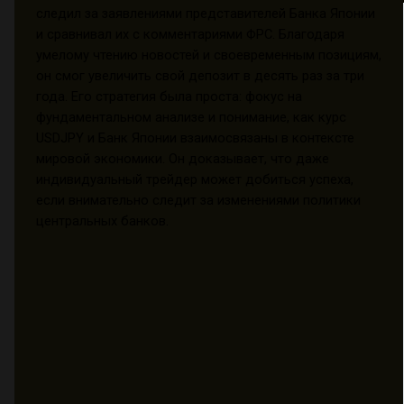
следил за заявлениями представителей Банка Японии
и сравнивал их с комментариями ФРС. Благодаря
умелому чтению новостей и своевременным позициям,
он смог увеличить свой депозит в десять раз за три
года. Его стратегия была проста: фокус на
фундаментальном анализе и понимание, как курс
USDJPY и Банк Японии взаимосвязаны в контексте
мировой экономики. Он доказывает, что даже
индивидуальный трейдер может добиться успеха,
если внимательно следит за изменениями политики
центральных банков.