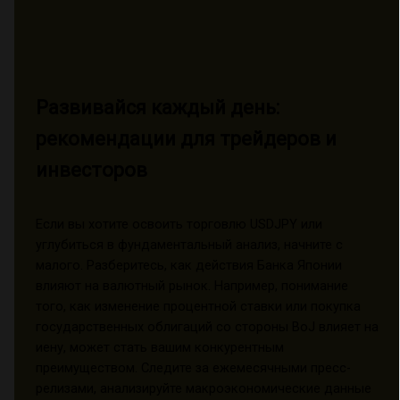
Развивайся каждый день:
рекомендации для трейдеров и
инвесторов
Если вы хотите освоить торговлю USDJPY или
углубиться в фундаментальный анализ, начните с
малого. Разберитесь, как действия Банка Японии
влияют на валютный рынок. Например, понимание
того, как изменение процентной ставки или покупка
государственных облигаций со стороны BoJ влияет на
иену, может стать вашим конкурентным
преимуществом. Следите за ежемесячными пресс-
релизами, анализируйте макроэкономические данные