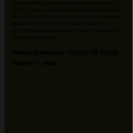
Японии и США. Влияние политики Банка Японии на
USDJPY — это не абстрактная теория, а конкретный
фактор, который можно использовать в торговле. Не
забывайте также про технический анализ: он
дополняет фундаментальный и помогает находить
точки входа и выхода.
Кейсы успешных стратегий: когда
знание — сила