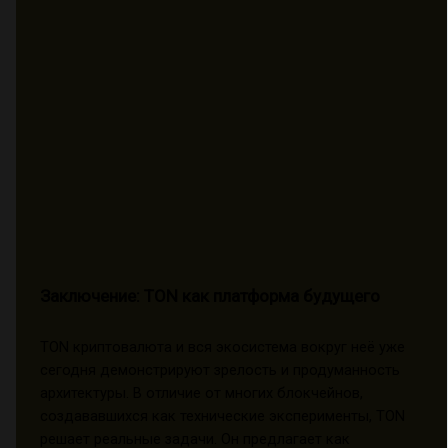
Заключение: TON как платформа будущего
TON криптовалюта и вся экосистема вокруг неё уже
сегодня демонстрируют зрелость и продуманность
архитектуры. В отличие от многих блокчейнов,
создававшихся как технические эксперименты, TON
решает реальные задачи. Он предлагает как