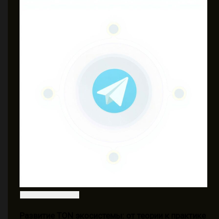
Развитие TON экосистемы: от теории к практике