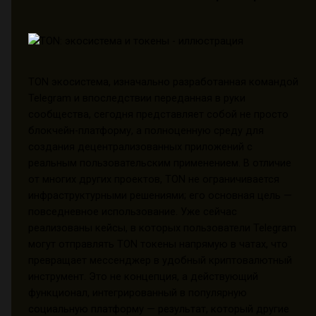
TON экосистема, изначально разработанная командой
Telegram и впоследствии переданная в руки
сообщества, сегодня представляет собой не просто
блокчейн-платформу, а полноценную среду для
создания децентрализованных приложений с
реальным пользовательским применением. В отличие
от многих других проектов, TON не ограничивается
инфраструктурными решениями; его основная цель —
повседневное использование. Уже сейчас
реализованы кейсы, в которых пользователи Telegram
могут отправлять TON токены напрямую в чатах, что
превращает мессенджер в удобный криптовалютный
инструмент. Это не концепция, а действующий
функционал, интегрированный в популярную
социальную платформу — результат, который другие