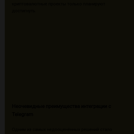
криптовалютные проекты только планируют
достигнуть.
Неочевидные преимущества интеграции с
Telegram
Одним из самых недооценённых решений стало