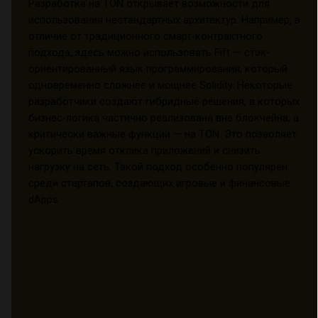
Разработка на TON открывает возможности для
использования нестандартных архитектур. Например, в
отличие от традиционного смарт-контрактного
подхода, здесь можно использовать Fift — стэк-
ориентированный язык программирования, который
одновременно сложнее и мощнее Solidity. Некоторые
разработчики создают гибридные решения, в которых
бизнес-логика частично реализована вне блокчейна, а
критически важные функции — на TON. Это позволяет
ускорить время отклика приложений и снизить
нагрузку на сеть. Такой подход особенно популярен
среди стартапов, создающих игровые и финансовые
dApps.