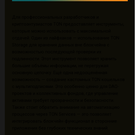
Для профессиональных разработчиков и
криптоэнтузиастов TON предоставляет инструменты,
которые можно использовать с максимальной
отдачей. Один из лайфхаков — использование TON
Storage для хранения данных вне блокчейна с
возможностью последующей проверки их
подлинности. Этот инструмент позволяет хранить
большие объёмы информации, не перегружая
основную цепочку. Ещё одна недооценённая
возможность — создание кастомных TON кошельков
с мультиподписями. Это особенно ценно для DAO-
проектов и коллективных фондов, где управление
активами требует прозрачности и безопасности.
Также стоит обратить внимание на автоматизацию
процессов через TON Services — это позволяет
интегрировать блокчейн-функционал в сторонние
приложения без глубоких технических знаний.