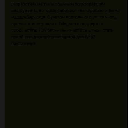
разработчикам, так и обычным пользователям
инструменты, которые работают «из коробки» и легко
масштабируются. С учетом постоянного роста числа
проектов, интеграции с Telegram и поддержки
сообщества, TON блокчейн имеет все шансы стать
новой стандартной платформой для Web3-
приложений.