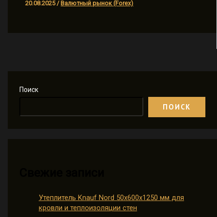
20.08.2025
/
Валютный рынок (Forex)
Поиск
ПОИСК
Свежие записи
Утеплитель Knauf Nord 50х600х1250 мм для
кровли и теплоизоляции стен