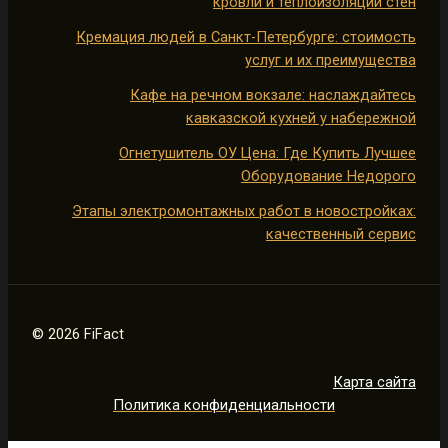
кровли и теплоизоляции стен
Кремация людей в Санкт-Петербурге: стоимость
услуг и их преимущества
Кафе на речном вокзале: наслаждайтесь
кавказской кухней у набережной
Огнетушитель ОУ Цена: Где Купить Лучшее
Оборудование Недорого
Этапы электромонтажных работ в новостройках:
качественный сервис
© 2026 FiFact
Карта сайта
Политика конфиденциальности