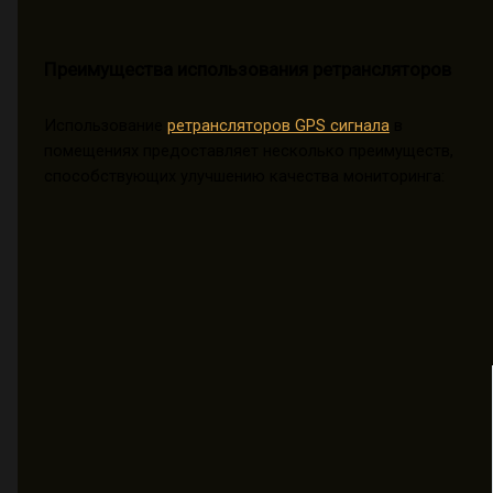
Преимущества использования ретрансляторов
Использование
ретрансляторов GPS сигнала
в
помещениях предоставляет несколько преимуществ,
способствующих улучшению качества мониторинга: