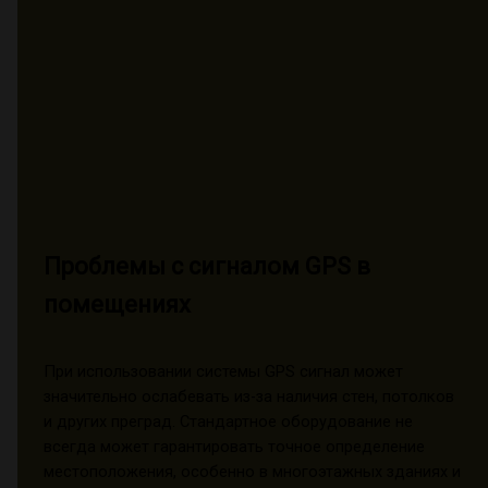
Проблемы с сигналом GPS в
помещениях
При использовании системы GPS сигнал может
значительно ослабевать из-за наличия стен, потолков
и других преград. Стандартное оборудование не
всегда может гарантировать точное определение
местоположения, особенно в многоэтажных зданиях и