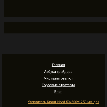
Главная
Азбука трейдера
Мир криптовалют
Торговые стратегии
Блог
Утеплитель Knauf Nord 50х600х1250 мм для