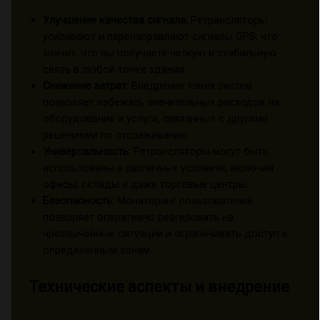
Улучшение качества сигнала:
Ретрансляторы
усиливают и перенаправляют сигналы GPS, что
значит, что вы получаете четкую и стабильную
связь в любой точке здания.
Снижение затрат:
Внедрение таких систем
позволяет избежать значительных расходов на
оборудование и услуги, связанные с другими
решениями по отслеживанию.
Универсальность:
Ретрансляторы могут быть
использованы в различных условиях, включая
офисы, склады и даже торговые центры.
Безопасность:
Мониторинг пользователей
позволяет оперативно реагировать на
чрезвычайные ситуации и ограничивать доступ к
определенным зонам.
Технические аспекты и внедрение