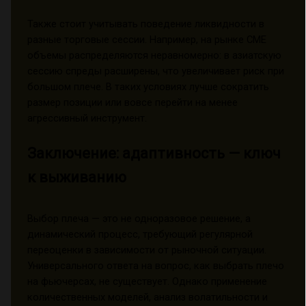
Также стоит учитывать поведение ликвидности в
разные торговые сессии. Например, на рынке CME
объемы распределяются неравномерно: в азиатскую
сессию спреды расширены, что увеличивает риск при
большом плече. В таких условиях лучше сократить
размер позиции или вовсе перейти на менее
агрессивный инструмент.
Заключение: адаптивность — ключ
к выживанию
Выбор плеча — это не одноразовое решение, а
динамический процесс, требующий регулярной
переоценки в зависимости от рыночной ситуации.
Универсального ответа на вопрос, как выбрать плечо
на фьючерсах, не существует. Однако применение
количественных моделей, анализ волатильности и