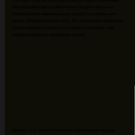
внутридневными колебаниями предпочтительно
использовать минимальное кредитное плечо или
вовсе обходиться без него. Это позволяет избежать
резких маржин-коллов и сохранить позицию при
неблагоприятном движении рынка.
Кроме того, стоит учитывать корреляцию между