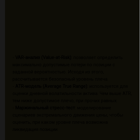
-
VAR-анализ (Value-at-Risk)
: позволяет определить
максимально допустимые потери по позиции с
заданной вероятностью. Исходя из этого,
рассчитывается безопасный уровень плеча.
-
ATR-модель (Average True Range)
: используется для
оценки дневной волатильности актива. Чем выше ATR,
тем ниже допустимое плечо, при прочих равных.
-
Маржинальный стресс-тест
: моделирование
сценариев экстремального движения цены, чтобы
оценить, при каком уровне плеча возможна
ликвидация позиции.