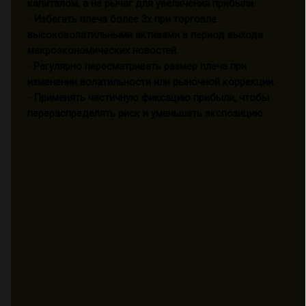
капиталом, а не рычаг для увеличения прибыли.
-
Избегать плеча более 3x при торговле
высоковолатильными активами в период выхода
макроэкономических новостей.
-
Регулярно пересматривать размер плеча при
изменении волатильности или рыночной коррекции.
-
Применять частичную фиксацию прибыли, чтобы
перераспределять риск и уменьшать экспозицию.