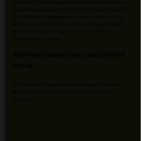
активами. Если вы держите несколько фьючерсов с
высокой взаимозависимостью (например, индекс S&P
500 и Nasdaq), суммарная экспозиция может быть
выше, чем кажется. В этом случае разумно снизить
плечо на каждом контракте, чтобы избежать
перекрестного риска.
Альтернативные методы расчета
плеча
Для точного определения, как выбрать плечо на
фьючерсах, можно применять количественные
методы: