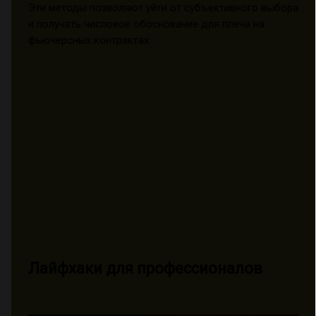
Эти методы позволяют уйти от субъективного выбора
и получать числовое обоснование для плеча на
фьючерсных контрактах.
Лайфхаки для профессионалов