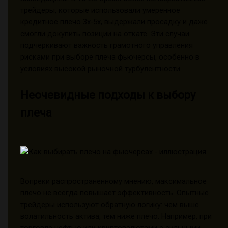
трейдеры, которые использовали умеренное
кредитное плечо 3x-5x, выдержали просадку и даже
смогли докупить позиции на откате. Эти случаи
подчеркивают важность грамотного управления
рисками при выборе плеча фьючерсы, особенно в
условиях высокой рыночной турбулентности.
Неочевидные подходы к выбору
плеча
Вопреки распространенному мнению, максимальное
плечо не всегда повышает эффективность. Опытные
трейдеры используют обратную логику: чем выше
волатильность актива, тем ниже плечо. Например, при
торговле нефтью или криптовалютами с сильными