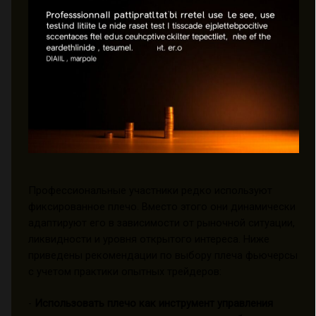
Профессиональные участники редко используют
фиксированное плечо. Вместо этого они динамически
адаптируют его в зависимости от рыночной ситуации,
ликвидности и уровня открытого интереса. Ниже
приведены рекомендации по выбору плеча фьючерсы
с учетом практики опытных трейдеров:
-
Использовать плечо как инструмент управления