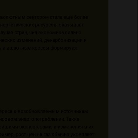
 валютным сектором стала ещё более
энергетических ресурсов, оказывает
учае стран, чья экономика сильно
тических изменений, декарбонизации и
ть и валютные кроссы формируют
интереса к возобновляемым источникам
ировом энергопотреблении. Такие
нейшими экспортёрами, и изменения в их
имер, рост цен на газ обычно укрепляет