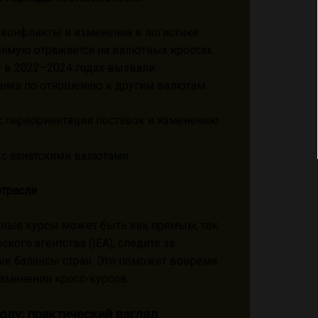
 конфликты и изменения в логистике
прямую отражается на валютных кроссах.
у в 2022–2024 годах вызвали
анка по отношению к другим валютам.
 к переориентации поставок и изменению
 с азиатскими валютами.
отрасли
ютные курсы может быть как прямым, так
ого агентства (IEA), следите за
ые балансы стран. Это поможет вовремя
зменении кросс-курсов.
году: практический взгляд