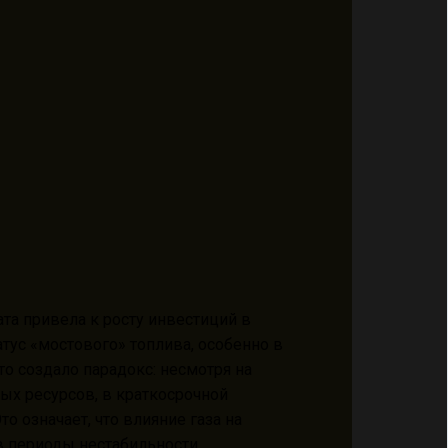
та привела к росту инвестиций в
атус «мостового» топлива, особенно в
то создало парадокс: несмотря на
ых ресурсов, в краткосрочной
о означает, что влияние газа на
в периоды нестабильности.