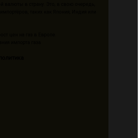
й валюты в страну. Это, в свою очередь,
-импортёров, таких как Япония, Индия или
ст цен на газ в Европе.
ния импорта газа.
политика