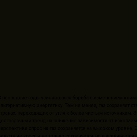
В последние годы усилившаяся борьба с изменением клима
альтернативную энергетику. Тем не менее, газ сохраняет ст
странах, переходящих от угля к более чистым источникам. Э
долгосрочный тренд на снижение зависимости от ископаем
перспективе спрос на газ сохраняется на высоком уровне. Эт
валютные кроссы не только сохраняется, но и усиливается 