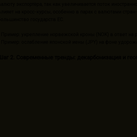
валюту экспортёра, так как увеличивается поток иностранно
влияет на кросс-курсы, особенно в парах с валютами стран
большинство государств ЕС.
- Пример: укрепление норвежской кроны (NOK) в ответ на ро
- Пример: ослабление японской иены (JPY) на фоне удорожа
Шаг 2. Современные тренды: декарбонизация и гео