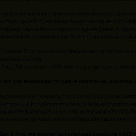
Также стоит учитывать геополитические факторы. Санкции,
поставок способствуют волатильности цен на газ, а это на
Например, ограничения на поставки газа из России в Европ
значительные колебания в курсах евро и швейцарского фр
- Политика ЕС по сокращению импорта газа из РФ привела
валютных потоков.
- Рост LNG-экспорта из США укрепил доллар в кросс-курсах
Совет для начинающих: следите за ключевыми новостями 
Новичкам важно понимать, что влияние цен на газ на вал
и косвенным. Изучайте отчёты Международного энергетическ
динамикой фьючерсов на газ, а также анализируйте торгов
распознавать сигналы, свидетельствующие о возможном и
Шаг 3. Как газ влияет на валютные кроссы в 2025 