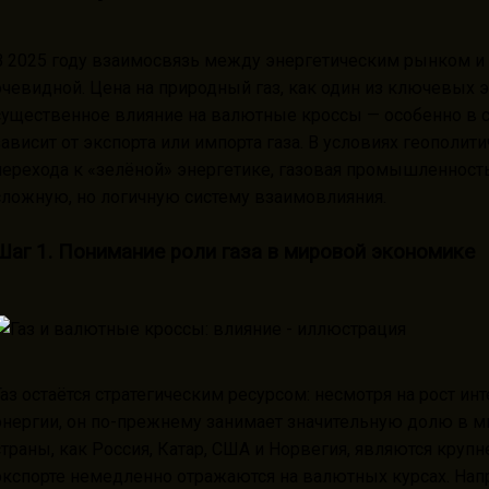
В 2025 году взаимосвязь между энергетическим рынком и
очевидной. Цена на природный газ, как один из ключевых 
существенное влияние на валютные кроссы — особенно в сл
зависит от экспорта или импорта газа. В условиях геополи
перехода к «зелёной» энергетике, газовая промышленнос
сложную, но логичную систему взаимовлияния.
Шаг 1. Понимание роли газа в мировой экономике
Газ остаётся стратегическим ресурсом: несмотря на рост 
энергии, он по-прежнему занимает значительную долю в м
страны, как Россия, Катар, США и Норвегия, являются круп
экспорте немедленно отражаются на валютных курсах. Напр