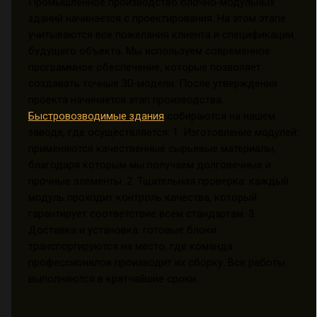
Промышленное производство блочно-модульных
зданий начинается с проектирования. На этом этапе
учитываются все пожелания клиента и спецификации
будущего объекта. Мы используем современное
программное обеспечение, которые позволяет
создавать точные 3D-модели. После утверждения
проекта начинается этап производства.
Быстровозводимые здания
собираются на нашем
заводе, где осуществляется: 1. Изготовление модулей:
применяются качественные сырьевые материалы,
благодаря которым мы получаем долговечные и
прочные элементы. 2. Тщательная проверка: каждый
модуль проходит контроль качества, который
гарантирует соответствие всем стандартам. 3.
Доставка и установка: готовые блоки
транспортируются на место, где команда
профессионалов производит их сборку. Все работы
выполняются в кратчайшие сроки.