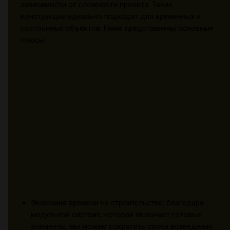
зависимости от сложности проекта. Такие
конструкции идеально подходят для временных и
постоянных объектов. Ниже представлены основные
плюсы:
Экономия времени на строительстве: благодаря
модульной системе, которая включает готовые
элементы, мы можем сократить сроки возведения