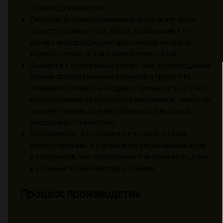
зданий до минимума.
Гибкость в проектировании: модули могут быть
сконструированы под любые требования, что
делает их подходящими для офисов, складов,
торговых точек и даже жилых помещений.
Снижение строительных затрат: быстровозводимые
здания требуют меньше ресурсов и труда, что
позволяет сократить бюджет. Кроме того, за счёт
использования качественных материалов, таких как
сэндвич-панели, здания обладаются высокой
энергоэффективностью.
Устойчивость и долговечность: наши здания
спроектированы с учётом всех необходимых норм
и стандартов, что обеспечивает их прочность даже
в сложных климатических условиях.
Процесс производства