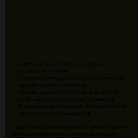
Офисные модули. Отличная альтернатива
традиционным офисам.
Складские комплексы. Решения для организации
хранения товаров и материалов.
Ситуационные центры. Быстрые решения для
экстренных служб и временных организаций.
Временные жилые помещения. Удобные квартиры
для сотрудников и специалистов.
Каждый проект разрабатывается с учётом специфики
бизнеса и потребностей клиентов. Мы понимаем,