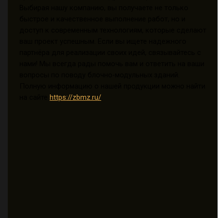
Выбирая нашу компанию, вы получаете не только
быстрое и качественное выполнение работ, но и
доступ к современным технологиям, которые сделают
ваш проект успешным. Если вы ищете надежного
партнёра для реализации своих идей, связывайтесь с
нами! Мы всегда рады помочь вам и ответить на ваши
вопросы по поводу блочно-модульных зданий.
Полную информацию о нашей продукции можно найти
на сайте
https://zbmz.ru/
.