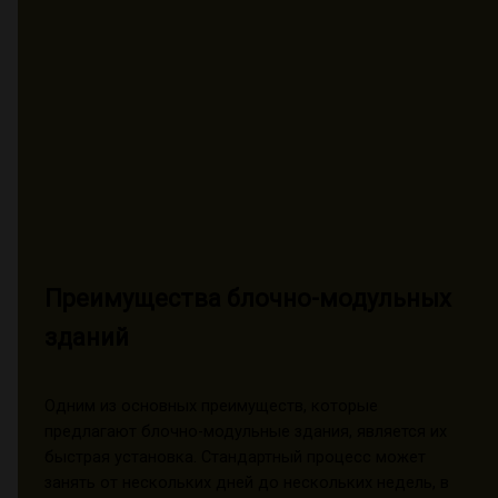
Преимущества блочно-модульных
зданий
Одним из основных преимуществ, которые
предлагают блочно-модульные здания, является их
быстрая установка. Стандартный процесс может
занять от нескольких дней до нескольких недель, в