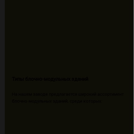
Типы блочно-модульных зданий
На нашем заводе предлагается широкий ассортимент
блочно-модульных зданий, среди которых: