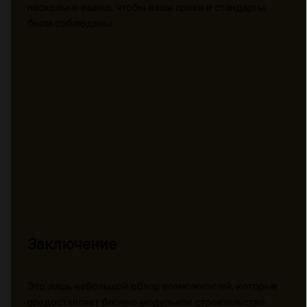
насколько важно, чтобы ваши сроки и стандарты
были соблюдены.
Заключение
Это лишь небольшой обзор возможностей, которые
предоставляет блочно-модульное строительство.