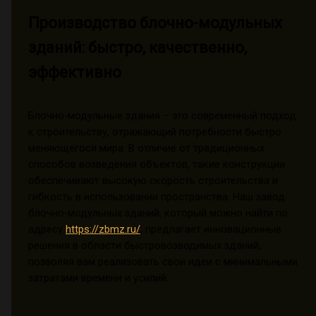
Производство блочно-модульных
зданий: быстро, качественно,
эффективно
Блочно-модульные здания – это современный подход
к строительству, отражающий потребности быстро
меняющегося мира. В отличие от традиционных
способов возведения объектов, такие конструкции
обеспечивают высокую скорость строительства и
гибкость в использовании пространства. Наш завод
блочно-модульных зданий, который можно найти по
адресу
https://zbmz.ru/
, предлагает инновационные
решения в области быстровозводимых зданий,
позволяя вам реализовать свои идеи с минимальными
затратами времени и усилий.